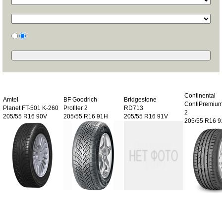
Continental
Amtel
BF Goodrich
Bridgestone
ContiPremium
Planet FT-501 K-260
Profiler 2
RD713
2
205/55 R16 90V
205/55 R16 91H
205/55 R16 91V
205/55 R16 