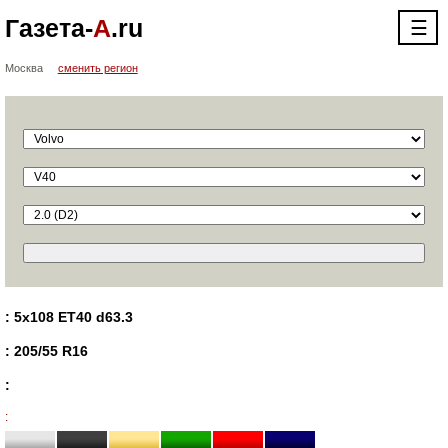
Газета-
А
.ru
☰
Москва
сменить регион
: 5x108 ET40 d63.3
: 205/55 R16
:
: