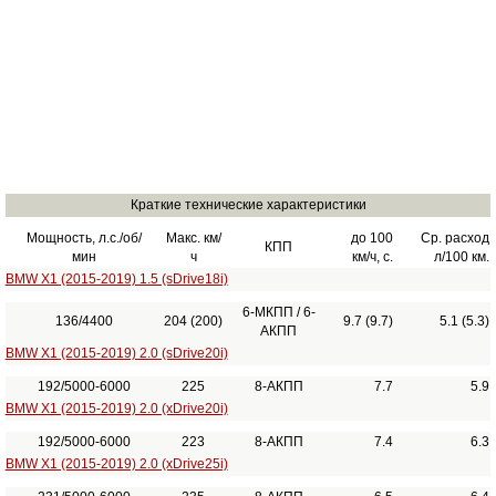
Краткие технические характеристики
Мощность, л.с./об/
Макс. км/
до 100
Ср. расход
КПП
мин
ч
км/ч, с.
л/100 км.
BMW X1 (2015-2019) 1.5 (sDrive18i)
6-МКПП / 6-
136/4400
204 (200)
9.7 (9.7)
5.1 (5.3)
АКПП
BMW X1 (2015-2019) 2.0 (sDrive20i)
192/5000-6000
225
8-АКПП
7.7
5.9
BMW X1 (2015-2019) 2.0 (xDrive20i)
192/5000-6000
223
8-АКПП
7.4
6.3
BMW X1 (2015-2019) 2.0 (xDrive25i)