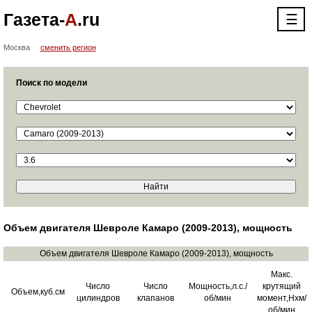
Газета-
А
.ru
☰
Москва
сменить регион
Поиск по модели
Объем двигателя Шевроле Камаро (2009-2013), мощность
Объем двигателя Шевроле Камаро (2009-2013), мощность
Макс.
Число
Число
Мощность,л.с./
крутящий
Объем,куб.см
цилиндров
клапанов
об/мин
момент,Нхм/
об/мин