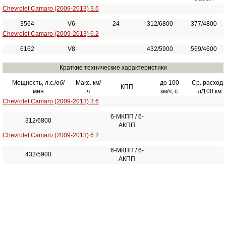
Chevrolet Camaro (2009-2013) 3.6
3564
V6
24
312/6800
377/4800
Chevrolet Camaro (2009-2013) 6.2
6162
V8
432/5900
569/4600
Краткие технические характеристики
Мощность, л.с./об/
Макс. км/
до 100
Ср. расход
КПП
мин
ч
км/ч, с.
л/100 км.
Chevrolet Camaro (2009-2013) 3.6
6-МКПП / 6-
312/6800
АКПП
Chevrolet Camaro (2009-2013) 6.2
6-МКПП / 6-
432/5900
АКПП