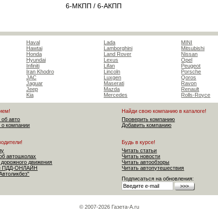
6-МКПП / 6-АКПП
Haval
Lada
MINI
Hawtai
Lamborghini
Mitsubishi
Honda
Land Rover
Nissan
Hyundai
Lexus
Opel
Infiniti
Lifan
Peugeot
Iran Khodro
Lincoln
Porsche
JAC
Luxgen
Qoros
Jaguar
Maserati
Ravon
Jeep
Mazda
Renault
Kia
Mercedes
Rolls-Royce
ием!
Найди свою компанию в каталоге!
 об авто
Проверить компанию
 о компании
Добавить компанию
водители!
Будь в курсе!
лу
Читать статьи
об автошколах
Читать новости
 дорожного движения
Читать автообзоры
ен ПДД-ОНЛАЙН
Читать автопутешествия
"Автоликбез"
Подписаться на обновления:
© 2007-2026 Газета-А.ru