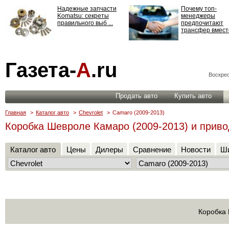
Надежные запчасти
Почему топ-
Komatsu: секреты
менеджеры
правильного выб ...
предпочитают
трансфер вместо
Страхование
Газета-
А
.ru
ответственности: все,
что нужно знать ...
Воскрес
Продать авто
Купить авто
Главная
>
Каталог авто
>
Chevrolet
>
Camaro (2009-2013)
Коробка Шевроле Камаро (2009-2013) и приво
Каталог авто
Цены
Дилеры
Сравнение
Новости
Ши
Коробка 