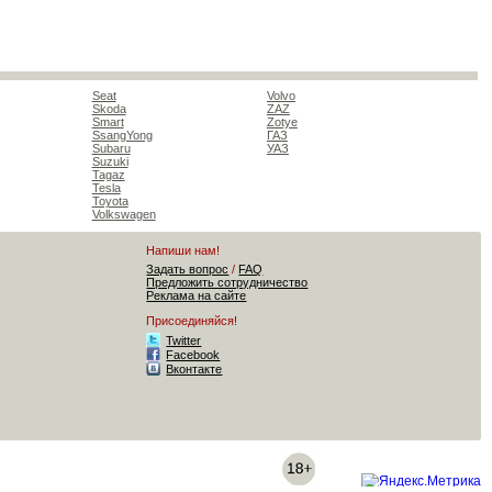
Seat
Volvo
Skoda
ZAZ
Smart
Zotye
SsangYong
ГАЗ
Subaru
УАЗ
Suzuki
Tagaz
Tesla
Toyota
Volkswagen
Напиши нам!
Задать вопрос
/
FAQ
Предложить сотрудничество
Реклама на сайте
Присоединяйся!
Twitter
Facebook
Вконтакте