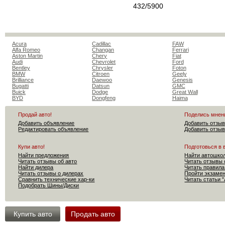
432/5900
Acura
Cadillac
FAW
Alfa Romeo
Changan
Ferrari
Aston Martin
Chery
Fiat
Audi
Chevrolet
Ford
Bentley
Chrysler
Foton
BMW
Citroen
Geely
Brilliance
Daewoo
Genesis
Bugatti
Datsun
GMC
Buick
Dodge
Great Wall
BYD
Dongfeng
Haima
Продай авто!
Поделись мнен
Добавить объявление
Добавить отзыв
Редактировать объявление
Добавить отзыв
Купи авто!
Подготовься в 
Найти предложения
Найти автошко
Читать отзывы об авто
Читать отзывы 
Найти дилера
Читать правила
Читать отзывы о дилерах
Пройти экзам
Сравнить технические хар-ки
Читать статьи 
Подобрать Шины/Диски
Купить авто
Продать авто