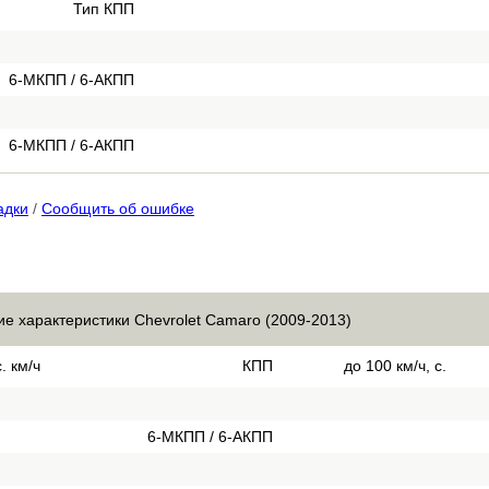
Тип КПП
6-МКПП / 6-АКПП
6-МКПП / 6-АКПП
адки
/
Сообщить об ошибке
ие характеристики Chevrolet Camaro (2009-2013)
. км/ч
КПП
до 100 км/ч, с.
6-МКПП / 6-АКПП