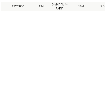
5-МКПП / 4-
122/5800
194
10.4
7.5
АКПП