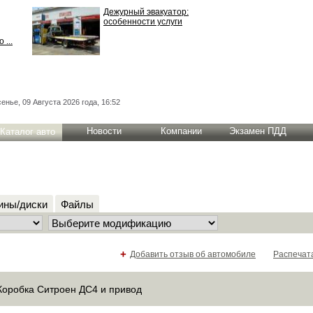
Дежурный эвакуатор:
особенности услуги
 ...
енье, 09 Августа 2026 года, 16:52
Новости
Компании
Экзамен ПДД
Каталог авто
ны/диски
Файлы
+
Добавить отзыв об автомобиле
Распечат
Коробка Ситроен ДС4 и привод