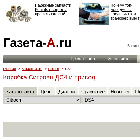
Надежные запчасти
Почему топ-
Komatsu: секреты
менеджеры
правильного выб ...
предпочитают
трансфер вместо
Страхование
Газета-
А
.ru
ответственности: все,
что нужно знать ...
Воскрес
Продать авто
Купить авто
Главная
>
Каталог авто
>
Citroen
>
DS4
Коробка Ситроен ДС4 и привод
Каталог авто
Цены
Дилеры
Сравнение
Новости
Ши