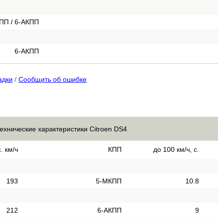
ПП / 6-АКПП
6-АКПП
адки
/
Сообщить об ошибке
технические характеристики Citroen DS4
. км/ч
КПП
до 100 км/ч, с.
193
5-МКПП
10.8
212
6-АКПП
9