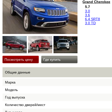
Grand Cherokee
5.7
3.0
3.6
6.4 SRT8
3.0 TD
Посмотреть цену
Где купить
Общие данные
Марка
Модель
Год выпуска
Количество дверей/мест