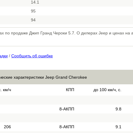
14.1
95
94
х по продаже Джип Гранд Чероки 5.7. О дилерах Jeep и ценах на 
адки
/
Сообщить об ошибке
ческие характеристики Jeep Grand Cherokee
. км/ч
КПП
до 100 км/ч, с.
8-АКПП
9.8
206
8-АКПП
9.1