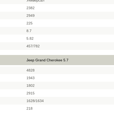
Универсал
2382
2949
225
8.7
5.82
457/782
Jeep Grand Cherokee 5.7
4828
1943
1802
2915
1628/1634
218