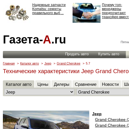
Надежные запчасти
Почему топ-
Komatsu: секреты
менеджеры
правильного выб ...
предпочитают
трансфер вместо
Страхование
Газета-
А
.ru
ответственности: все,
что нужно знать ...
Пятни
Продать авто
Купить авто
Главная
>
Каталог авто
>
Jeep
>
Grand Cherokee
>
5.7
Технические характеристики Jeep Grand Chero
Каталог авто
Цены
Дилеры
Сравнение
Новости
Ши
Jeep
Grand Cherokee (
Grand Cherokee (