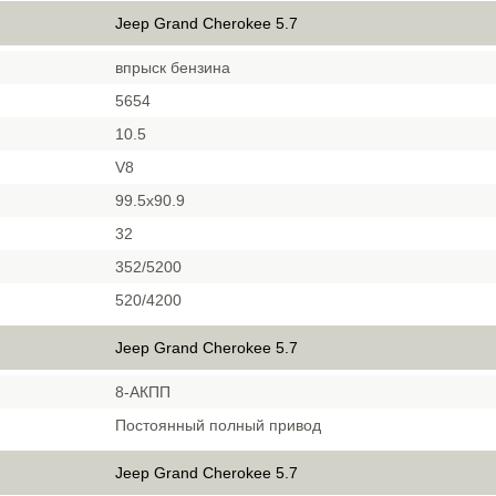
Jeep Grand Cherokee 5.7
впрыск бензина
5654
10.5
V8
99.5х90.9
32
352/5200
520/4200
Jeep Grand Cherokee 5.7
8-АКПП
Постоянный полный привод
Jeep Grand Cherokee 5.7