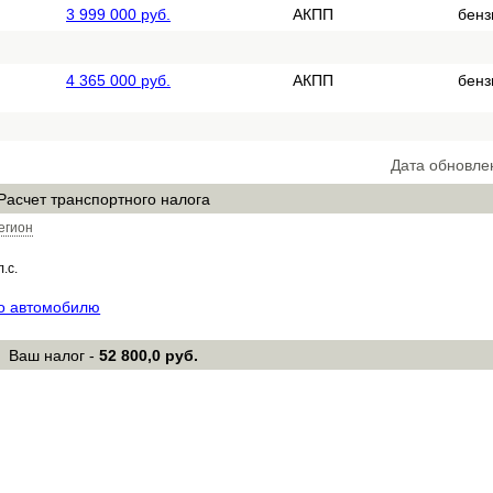
3 999 000 руб.
АКПП
бенз
4 365 000 руб.
АКПП
бенз
Дата обновле
Расчет транспортного налога
егион
л.с.
по автомобилю
Ваш налог -
52 800,0 руб.