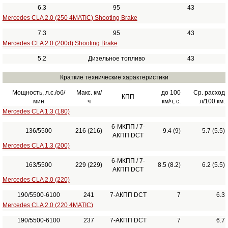
6.3
95
43
Mercedes CLA 2.0 (250 4MATIC) Shooting Brake
7.3
95
43
Mercedes CLA 2.0 (200d) Shooting Brake
5.2
Дизельное топливо
43
Краткие технические характеристики
Мощность, л.с./об/
Макс. км/
до 100
Ср. расход
КПП
мин
ч
км/ч, с.
л/100 км.
Mercedes CLA 1.3 (180)
6-МКПП / 7-
136/5500
216 (216)
9.4 (9)
5.7 (5.5)
АКПП DCT
Mercedes CLA 1.3 (200)
6-МКПП / 7-
163/5500
229 (229)
8.5 (8.2)
6.2 (5.5)
АКПП DCT
Mercedes CLA 2.0 (220)
190/5500-6100
241
7-АКПП DCT
7
6.3
Mercedes CLA 2.0 (220 4MATIC)
190/5500-6100
237
7-АКПП DCT
7
6.7