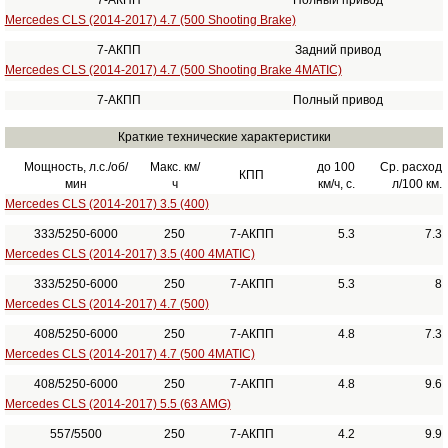
7-АКПП
Полный привод
Mercedes CLS (2014-2017) 4.7 (500 Shooting Brake)
7-АКПП
Задний привод
Mercedes CLS (2014-2017) 4.7 (500 Shooting Brake 4MATIC)
7-АКПП
Полный привод
Краткие технические характеристики
Мощность, л.с./об/
Макс. км/
до 100
Ср. расход
КПП
мин
ч
км/ч, с.
л/100 км.
Mercedes CLS (2014-2017) 3.5 (400)
333/5250-6000
250
7-АКПП
5.3
7.3
Mercedes CLS (2014-2017) 3.5 (400 4MATIC)
333/5250-6000
250
7-АКПП
5.3
8
Mercedes CLS (2014-2017) 4.7 (500)
408/5250-6000
250
7-АКПП
4.8
7.3
Mercedes CLS (2014-2017) 4.7 (500 4MATIC)
408/5250-6000
250
7-АКПП
4.8
9.6
Mercedes CLS (2014-2017) 5.5 (63 AMG)
557/5500
250
7-АКПП
4.2
9.9