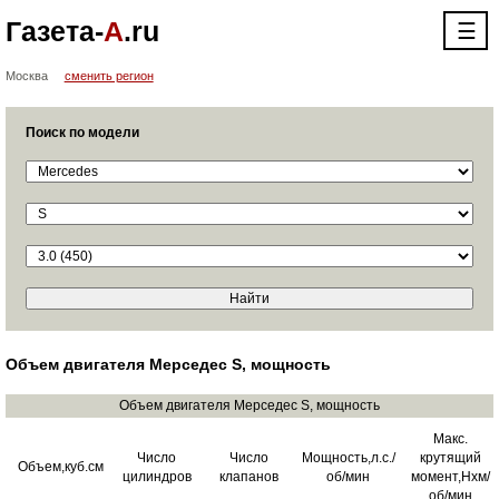
Газета-
А
.ru
☰
Москва
сменить регион
Поиск по модели
Объем двигателя Мерседес S, мощность
Объем двигателя Мерседес S, мощность
Макс.
Число
Число
Мощность,л.с./
крутящий
Объем,куб.см
цилиндров
клапанов
об/мин
момент,Нхм/
об/мин