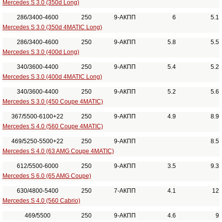
Mercedes S 3.0 (350d Long)
286/3400-4600
250
9-АКПП
6
5.1
Mercedes S 3.0 (350d 4MATIC Long)
286/3400-4600
250
9-АКПП
5.8
5.5
Mercedes S 3.0 (400d Long)
340/3600-4400
250
9-АКПП
5.4
5.2
Mercedes S 3.0 (400d 4MATIC Long)
340/3600-4400
250
9-АКПП
5.2
5.6
Mercedes S 3.0 (450 Coupe 4MATIC)
367/5500-6100+22
250
9-АКПП
4.9
8.9
Mercedes S 4.0 (560 Coupe 4MATIC)
469/5250-5500+22
250
9-АКПП
8.5
Mercedes S 4.0 (63 AMG Coupe 4MATIC)
612/5500-6000
250
9-АКПП
3.5
9.3
Mercedes S 6.0 (65 AMG Coupe)
630/4800-5400
250
7-АКПП
4.1
12
Mercedes S 4.0 (560 Cabrio)
469/5500
250
9-АКПП
4.6
9