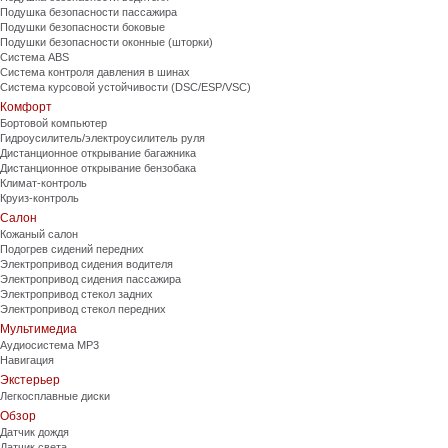
Подушка безопасности пассажира
Подушки безопасности боковые
Подушки безопасности оконные (шторки)
Система ABS
Система контроля давления в шинах
Система курсовой устойчивости (DSC/ESP/VSC)
Комфорт
Бортовой компьютер
Гидроусилитель/электроусилитель руля
Дистанционное открывание багажника
Дистанционное открывание бензобака
Климат-контроль
Круиз-контроль
Салон
Кожаный салон
Подогрев сидений передних
Электропривод сидения водителя
Электропривод сидения пассажира
Электропривод стекол задних
Электропривод стекол передних
Мультимедиа
Аудиосистема MP3
Навигация
Экстерьер
Легкосплавные диски
Обзор
Датчик дождя
Датчик света