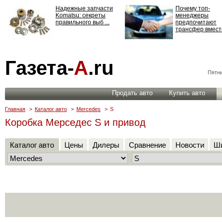
Надежные запчасти
Почему топ-
Komatsu: секреты
менеджеры
правильного выб ...
предпочитают
трансфер вместо
Страхование
Газета-
А
.ru
ответственности: все,
что нужно знать ...
Пятни
Продать авто
Купить авто
Главная
>
Каталог авто
>
Mercedes
>
S
Коробка Мерседес S и привод
Каталог авто
Цены
Дилеры
Сравнение
Новости
Ши