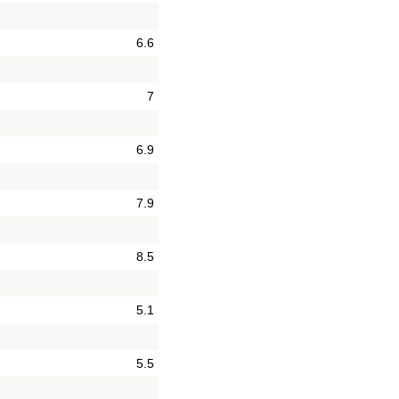
6.6
7
6.9
7.9
8.5
5.1
5.5