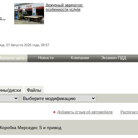
Дежурный эвакуатор:
особенности услуги
 ...
ца, 07 Августа 2026 года, 08:57
Новости
Компании
Экзамен ПДД
Каталог авто
ны/диски
Файлы
+
Добавить отзыв об автомобиле
Распечат
Коробка Мерседес S и привод