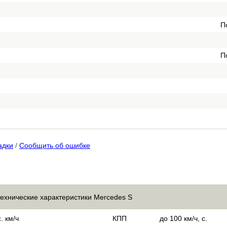
П
П
адки
/
Сообщить об ошибке
технические характеристики Mercedes S
. км/ч
КПП
до 100 км/ч, с.