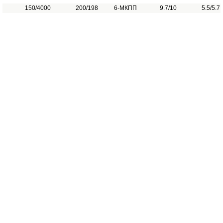
150/4000
200/198
6-МКПП
9.7/10
5.5/5.7