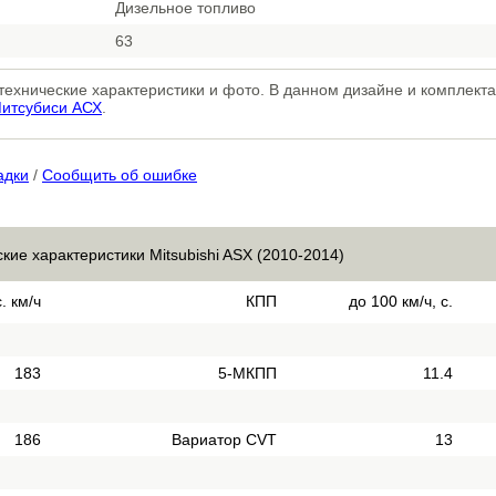
Дизельное топливо
63
, технические характеристики и фото. В данном дизайне и комплек
Митсубиси АСХ
.
адки
/
Сообщить об ошибке
кие характеристики Mitsubishi ASX (2010-2014)
. км/ч
КПП
до 100 км/ч, с.
183
5-МКПП
11.4
186
Вариатор CVT
13