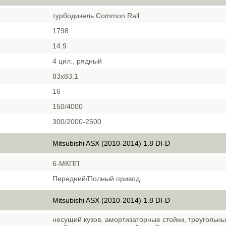
турбодизель Common Rail
1798
14.9
4 цил., рядный
83x83.1
16
150/4000
300/2000-2500
Mitsubishi ASX (2010-2014) 1.8 DI-D
6-МКПП
Передний/Полный привод
Mitsubishi ASX (2010-2014) 1.8 DI-D
несущий кузов, амортизаторные стойки, треугольн