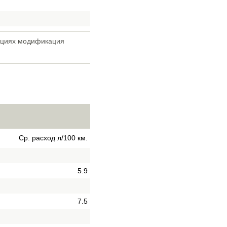
тациях модификация
Ср. расход л/100 км.
5.9
7.5