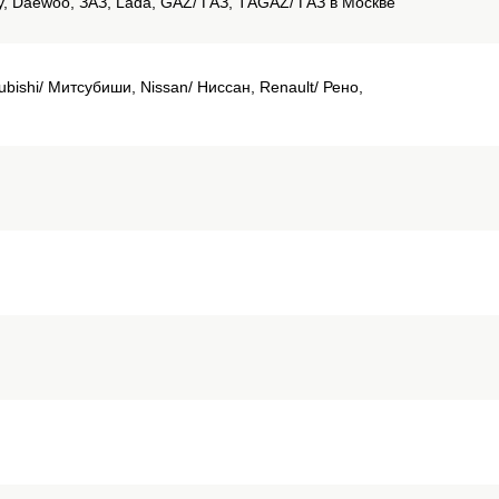
ery, Daewoo, ЗАЗ, Lada, GAZ/ ГАЗ, ТАGAZ/ ГАЗ в Москве
bishi/ Митсубиши, Nissan/ Ниссан, Renault/ Рено,