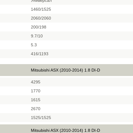
Универсал
1460/1525
2060/2060
200/198
9.7/10
5.3
416/1193
Mitsubishi ASX (2010-2014) 1.8 DI-D
4295
1770
1615
2670
1525/1525
Mitsubishi ASX (2010-2014) 1.8 DI-D