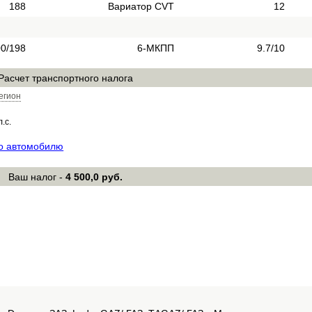
188
Вариатор CVT
12
0/198
6-МКПП
9.7/10
Расчет транспортного налога
егион
л.с.
по автомобилю
Ваш налог -
4 500,0 руб.