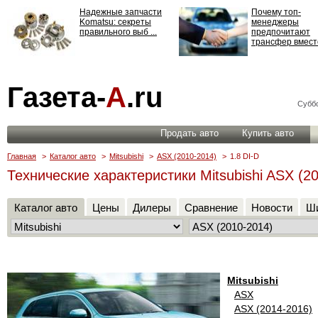
Надежные запчасти
Почему топ-
Komatsu: секреты
менеджеры
правильного выб ...
предпочитают
трансфер вместо
Страхование
Газета-
А
.ru
ответственности: все,
что нужно знать ...
Суббо
Продать авто
Купить авто
Главная
>
Каталог авто
>
Mitsubishi
>
ASX (2010-2014)
>
1.8 DI-D
Технические характеристики Mitsubishi ASX (20
Каталог авто
Цены
Дилеры
Сравнение
Новости
Ши
Mitsubishi
ASX
ASX (2014-2016)