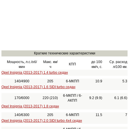
Краткие технические характеристики
Мощность, л.с./об/
Макс. км/
до 100
Ср. расход
КПП
мин
ч
км/ч, с.
л/100 км.
Opel Insignia (2013-2017) 1.4 turbo седан
140/4900
205
6-МКПП
10.9
5.3
Opel Insignia (2013-2017) 1.6 SIDI turbo седан
6-МКПП / 6-
170/6000
220 (210)
9.2 (9.9)
6.1 (6.6)
АКПП
Opel Insignia (2013-2017) 1.8 седан
140/6300
205
6-МКПП
11.5
7
Opel Insignia (2013-2017) 2.0 SIDI turbo 4x4 седан