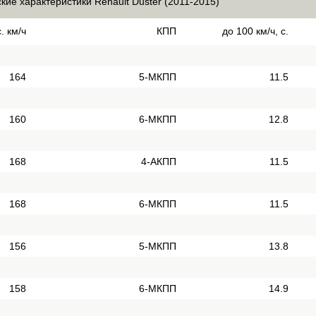
кие характеристики Renault Duster (2011-2015)
. км/ч
КПП
до 100 км/ч, с.
164
5-МКПП
11.5
160
6-МКПП
12.8
168
4-АКПП
11.5
168
6-МКПП
11.5
156
5-МКПП
13.8
158
6-МКПП
14.9