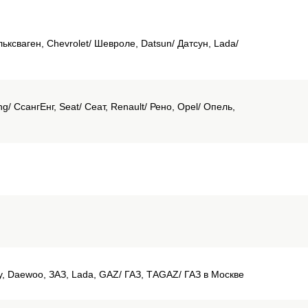
льксваген, Chevrolet/ Шевроле, Datsun/ Датсун, Lada/
g/ СсангЕнг, Seat/ Сеат, Renault/ Рено, Opel/ Опель,
ery, Daewoo, ЗАЗ, Lada, GAZ/ ГАЗ, ТАGAZ/ ГАЗ в Москве