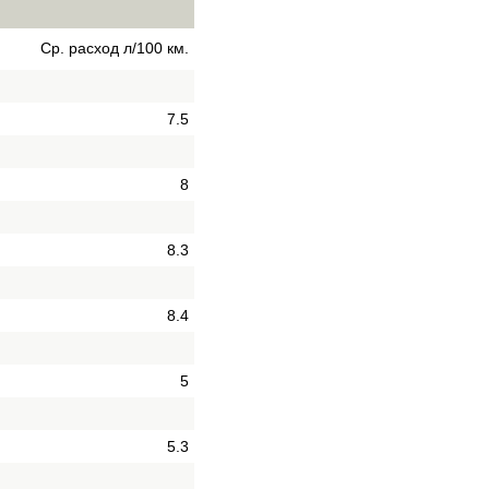
Ср. расход л/100 км.
7.5
8
8.3
8.4
5
5.3