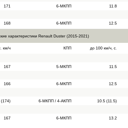
171
6-МКПП
11.8
168
6-МКПП
12.5
кие характеристики Renault Duster (2015-2021)
. км/ч
КПП
до 100 км/ч, с.
167
5-МКПП
11.5
166
6-МКПП
12.5
 (174)
6-МКПП / 4-АКПП
10.5 (11.5)
167
6-МКПП
13.2