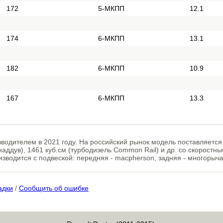
172
5-МКПП
12.1
174
6-МКПП
13.1
182
6-МКПП
10.9
167
6-МКПП
13.3
зводителем в 2021 году. На российский рынок модель поставляетс
наддув), 1461 куб.см (турбодизель Common Rail) и др. со скоростн
оизводится с подвеской: передняя - macpherson, задняя - многорыч
адки
/
Сообщить об ошибке