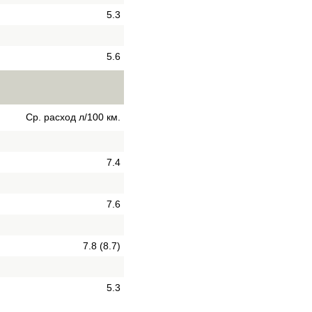
5.3
5.6
Ср. расход л/100 км.
7.4
7.6
7.8 (8.7)
5.3