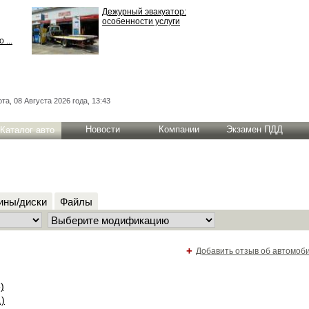
Дежурный эвакуатор:
особенности услуги
 ...
та, 08 Августа 2026 года, 13:43
Новости
Компании
Экзамен ПДД
Каталог авто
ны/диски
Файлы
+
Добавить отзыв об автомоб
)
1)