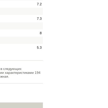
7.2
7.3
8
5.3
я в следующих
ыми характеристиками 194
ажная.