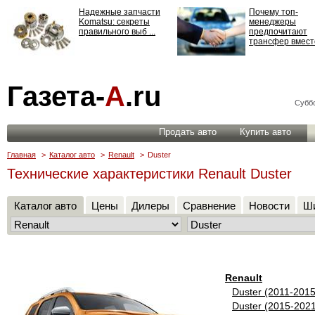
Надежные запчасти
Почему топ-
Komatsu: секреты
менеджеры
правильного выб ...
предпочитают
трансфер вместо
Страхование
Газета-
А
.ru
ответственности: все,
что нужно знать ...
Суббо
Продать авто
Купить авто
Главная
>
Каталог авто
>
Renault
>
Duster
Технические характеристики Renault Duster
Каталог авто
Цены
Дилеры
Сравнение
Новости
Ши
Renault
Duster (2011-2015
Duster (2015-202