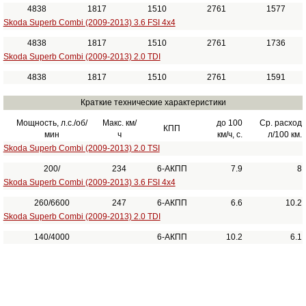
4838
1817
1510
2761
1577
Skoda Superb Combi (2009-2013) 3.6 FSI 4x4
4838
1817
1510
2761
1736
Skoda Superb Combi (2009-2013) 2.0 TDI
4838
1817
1510
2761
1591
Краткие технические характеристики
Мощность, л.с./об/
Макс. км/
до 100
Ср. расход
КПП
мин
ч
км/ч, с.
л/100 км.
Skoda Superb Combi (2009-2013) 2.0 TSI
200/
234
6-АКПП
7.9
8
Skoda Superb Combi (2009-2013) 3.6 FSI 4x4
260/6600
247
6-АКПП
6.6
10.2
Skoda Superb Combi (2009-2013) 2.0 TDI
140/4000
6-АКПП
10.2
6.1