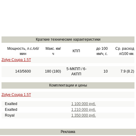
Краткие технические характеристики
Мощность, л.с./об/
Макс. км/
до 100
Ср. расход
КПП
мин
ч
км/ч, с.
л/100 км.
Zotye Coupa 1.5T
5-МКПП / 6-
143/5600
180 (180)
10
7.9 (8.2)
АКПП
Комплектации и цены
Zotye Coupa 1.5T
Exalted
1 100 000 руб.
Exalted
1 210 000 руб.
Royal
1 350 000 руб.
Реклама