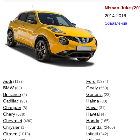
Nissan Juke (20
2014-2019
Объявления
Audi
Ford
(113)
(1874)
BMW
Geely
(83)
(550)
Brilliance
Genesis
(2)
(23)
Cadillac
Haima
(96)
(80)
Changan
Haval
(8)
(31)
Chery
Hawtai
(578)
(4)
Chevrolet
Honda
(490)
(165)
Chrysler
Hyundai
(1)
(2405)
Citroen
Infiniti
(1013)
(242)