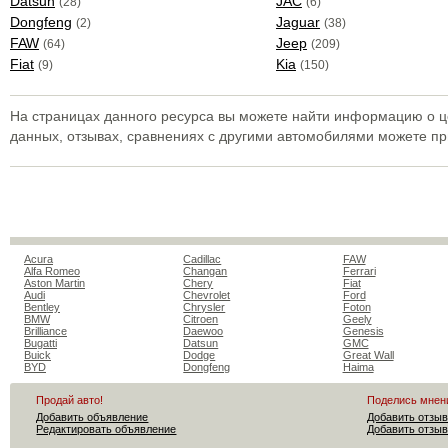
Datsun
JAC
(28)
(6)
Dongfeng
Jaguar
(2)
(38)
FAW
Jeep
(64)
(209)
Fiat
Kia
(9)
(150)
На страницах данного ресурса вы можете найти информацию о це
данных, отзывах, сравнениях с другими автомобилями можете п
Acura
Cadillac
FAW
Alfa Romeo
Changan
Ferrari
Aston Martin
Chery
Fiat
Audi
Chevrolet
Ford
Bentley
Chrysler
Foton
BMW
Citroen
Geely
Brilliance
Daewoo
Genesis
Bugatti
Datsun
GMC
Buick
Dodge
Great Wall
BYD
Dongfeng
Haima
Продай авто!
Поделись мнен
Добавить объявление
Добавить отзыв
Редактировать объявление
Добавить отзыв