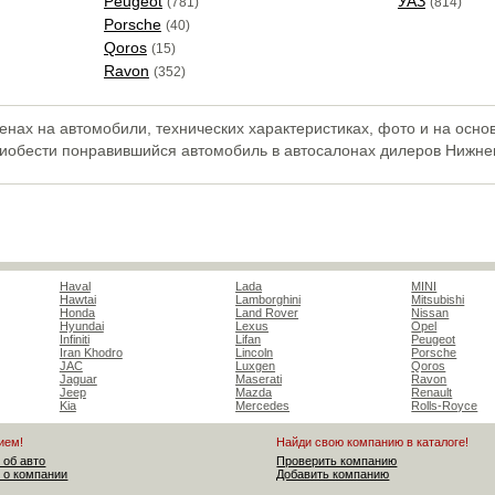
Peugeot
УАЗ
(781)
(814)
Porsche
(40)
Qoros
(15)
Ravon
(352)
нах на автомобили, технических характеристиках, фото и на осно
риобести понравившийся автомобиль в автосалонах дилеров Нижне
Haval
Lada
MINI
Hawtai
Lamborghini
Mitsubishi
Honda
Land Rover
Nissan
Hyundai
Lexus
Opel
Infiniti
Lifan
Peugeot
Iran Khodro
Lincoln
Porsche
JAC
Luxgen
Qoros
Jaguar
Maserati
Ravon
Jeep
Mazda
Renault
Kia
Mercedes
Rolls-Royce
ием!
Найди свою компанию в каталоге!
 об авто
Проверить компанию
 о компании
Добавить компанию