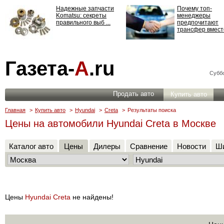
Надежные запчасти
Почему топ-
Komatsu: секреты
менеджеры
правильного выб ...
предпочитают
трансфер вместо
Страхование
Газета-
А
.ru
ответственности: все,
что нужно знать ...
Суббо
Продать авто
Купить авто
Главная
>
Купить авто
>
Hyundai
>
Creta
>
Результаты поиска
Цены на автомобили Hyundai Creta в Москве
Каталог авто
Цены
Дилеры
Сравнение
Новости
Ши
Цены
Hyundai Creta
не найдены!