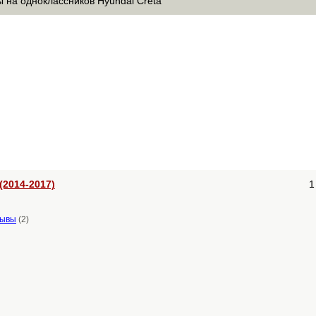
 на одноклассников Hyundai Creta
(2014-2017)
1
зывы
(2)