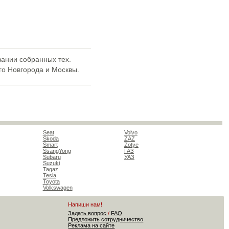
вании собранных тех.
го Новгорода и Москвы.
Seat
Volvo
Skoda
ZAZ
Smart
Zotye
SsangYong
ГАЗ
Subaru
УАЗ
Suzuki
Tagaz
Tesla
Toyota
Volkswagen
Напиши нам!
Задать вопрос
/
FAQ
Предложить сотрудничество
Реклама на сайте