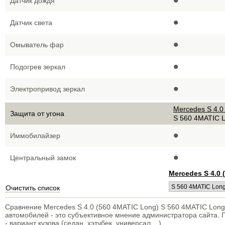
•
Датчик дождя
•
Датчик света
•
Омыватель фар
•
Подогрев зеркал
•
Электропривод зеркал
Mercedes S 4.0
Защита от угона
S 560 4MATIC 
•
Иммобилайзер
•
Центральный замок
Mercedes S 4.0 
Очистить список
Сравнение Mercedes S 4.0 (560 4MATIC Long) S 560 4MATIC Long 
автомобилей - это субъективное мнение администратора сайта.
- вариант кузова (седан, хэтчбек, универсал....)