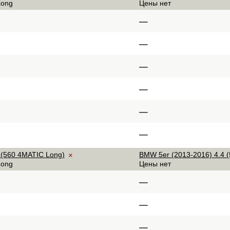
Long
Цены нет
–
–
–
–
–
–
 (560 4MATIC Long)
BMW 5er (2013-2016) 4.4 (5
×
Long
Цены нет
–
–
–