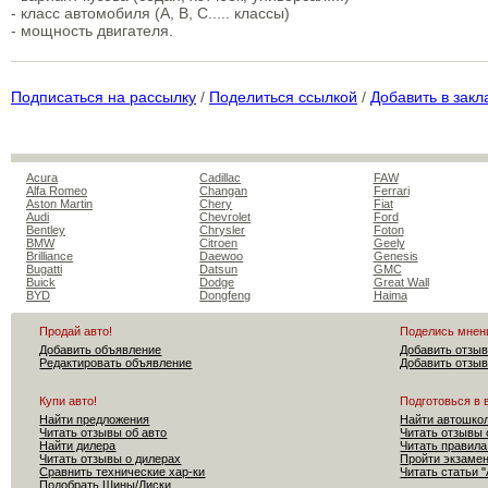
- класс автомобиля (A, B, C..... классы)
- мощность двигателя.
Подписаться на рассылку
/
Поделиться ссылкой
/
Добавить в закл
Acura
Cadillac
FAW
Alfa Romeo
Changan
Ferrari
Aston Martin
Chery
Fiat
Audi
Chevrolet
Ford
Bentley
Chrysler
Foton
BMW
Citroen
Geely
Brilliance
Daewoo
Genesis
Bugatti
Datsun
GMC
Buick
Dodge
Great Wall
BYD
Dongfeng
Haima
Продай авто!
Поделись мнен
Добавить объявление
Добавить отзыв
Редактировать объявление
Добавить отзыв
Купи авто!
Подготовься в 
Найти предложения
Найти автошко
Читать отзывы об авто
Читать отзывы 
Найти дилера
Читать правила
Читать отзывы о дилерах
Пройти экзам
Сравнить технические хар-ки
Читать статьи 
Подобрать Шины/Диски