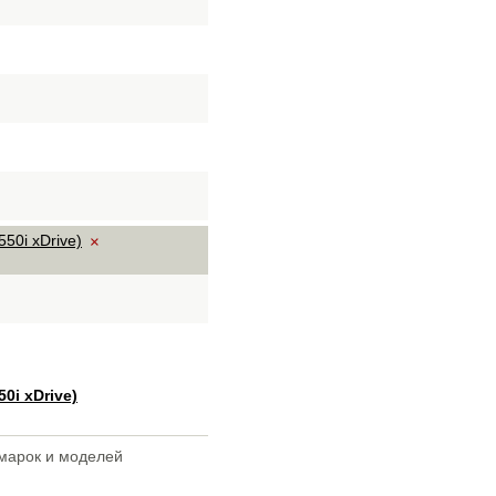
50i xDrive)
×
50i xDrive)
 марок и моделей