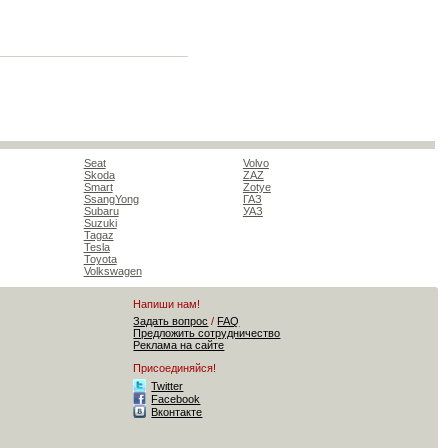
Seat
Volvo
Skoda
ZAZ
Smart
Zotye
SsangYong
ГАЗ
Subaru
УАЗ
Suzuki
Tagaz
Tesla
Toyota
Volkswagen
Напиши нам!
Задать вопрос
/
FAQ
Предложить сотрудничество
Реклама на сайте
Присоединяйся!
Twitter
Facebook
Вконтакте