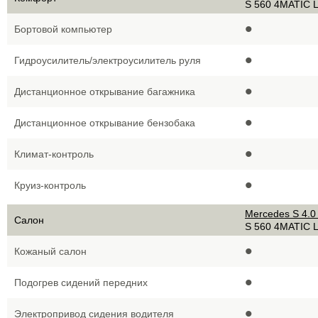
S 560 4MATIC 
•
Бортовой компьютер
•
Гидроусилитель/электроусилитель руля
•
Дистанционное открывание багажника
•
Дистанционное открывание бензобака
•
Климат-контроль
•
Круиз-контроль
Mercedes S 4.0
Салон
S 560 4MATIC 
•
Кожаный салон
•
Подогрев сидений передних
•
Электропривод сидения водителя