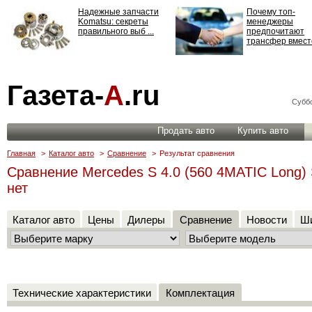
Надежные запчасти
Почему топ-
Komatsu: секреты
менеджеры
правильного выб ...
предпочитают
трансфер вместо
Страхование
Газета-
А
.ru
ответственности: все,
что нужно знать ...
Суббо
Продать авто
Купить авто
Главная
>
Каталог авто
>
Сравнение
>
Результат сравнения
Сравнение Mercedes S 4.0 (560 4MATIC Long) 
нет
Каталог авто
Цены
Дилеры
Сравнение
Новости
Ши
Технические характеристики
Комплектация