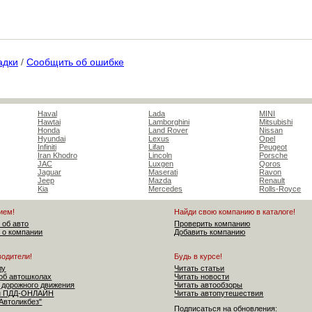
адки
/
Сообщить об ошибке
Haval
Lada
MINI
Hawtai
Lamborghini
Mitsubishi
Honda
Land Rover
Nissan
Hyundai
Lexus
Opel
Infiniti
Lifan
Peugeot
Iran Khodro
Lincoln
Porsche
JAC
Luxgen
Qoros
Jaguar
Maserati
Ravon
Jeep
Mazda
Renault
Kia
Mercedes
Rolls-Royce
ием!
Найди свою компанию в каталоге!
 об авто
Проверить компанию
 о компании
Добавить компанию
водители!
Будь в курсе!
лу
Читать статьи
об автошколах
Читать новости
 дорожного движения
Читать автообзоры
ен ПДД-ОНЛАЙН
Читать автопутешествия
"Автоликбез"
Подписаться на обновления: