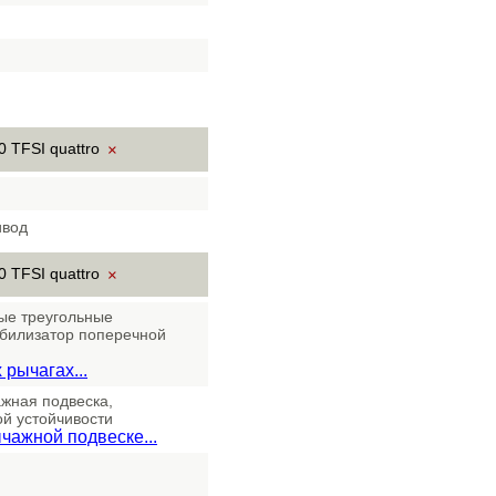
0 TFSI quattro
×
ивод
0 TFSI quattro
×
ые треугольные
абилизатор поперечной
рычагах...
жная подвеска,
й устойчивости
чажной подвеске...