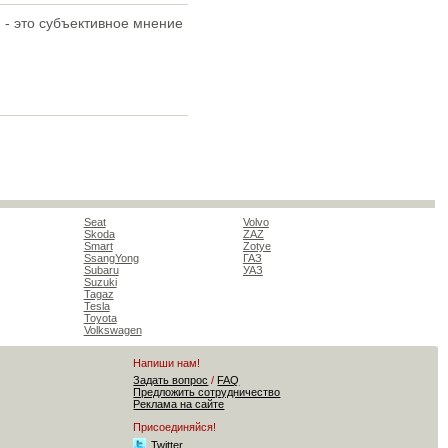
 - это субъективное мнение
Seat
Volvo
Skoda
ZAZ
Smart
Zotye
SsangYong
ГАЗ
Subaru
УАЗ
Suzuki
Tagaz
Tesla
Toyota
Volkswagen
Напиши нам!
Задать вопрос
/
FAQ
Предложить сотрудничество
Реклама на сайте
Присоединяйся!
Twitter