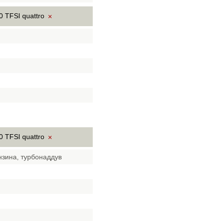
0 TFSI quattro
×
0 TFSI quattro
×
нзина, турбонаддув