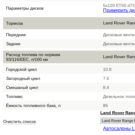
5x120 ET50 d72
Параметры дисков
Примерить ди
Land Rover Ran
Тормоза
Передние
Дисковые вент
Задние
Дисковые вент
Расход топлива по нормам
Land Rover Ran
93/116/EEC, л/100 км
Городской цикл
10.8
Загородный цикл
7.6
Смешаный цикл
8.4
Топливо
Дизельное топл
Ёмкость топливного бака, л
86
Land Rover Ran
Очистить список
Автосалоны L