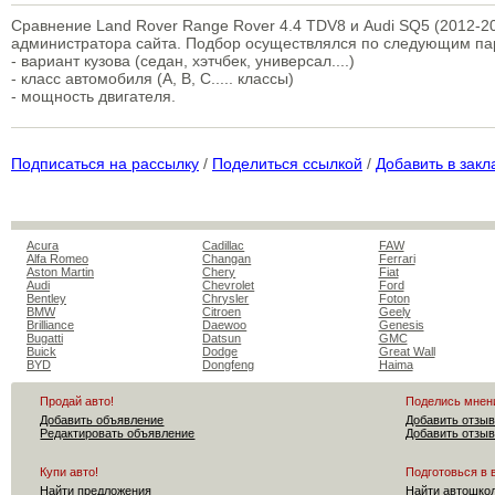
Сравнение Land Rover Range Rover 4.4 TDV8 и Audi SQ5 (2012-20
администратора сайта. Подбор осуществлялся по следующим п
- вариант кузова (седан, хэтчбек, универсал....)
- класс автомобиля (A, B, C..... классы)
- мощность двигателя.
Подписаться на рассылку
/
Поделиться ссылкой
/
Добавить в закл
Acura
Cadillac
FAW
Alfa Romeo
Changan
Ferrari
Aston Martin
Chery
Fiat
Audi
Chevrolet
Ford
Bentley
Chrysler
Foton
BMW
Citroen
Geely
Brilliance
Daewoo
Genesis
Bugatti
Datsun
GMC
Buick
Dodge
Great Wall
BYD
Dongfeng
Haima
Продай авто!
Поделись мнен
Добавить объявление
Добавить отзыв
Редактировать объявление
Добавить отзыв
Купи авто!
Подготовься в 
Найти предложения
Найти автошко