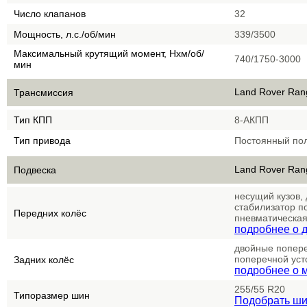
Число клапанов
32
Мощность, л.с./об/мин
339/3500
Максимальный крутящий момент, Нхм/об/
740/1750-3000
мин
Land Rover Ran
Трансмиссия
Тип КПП
8-АКПП
Тип привода
Постоянный по
Land Rover Ran
Подвеска
несущий кузов,
стабилизатор п
Передних колёс
пневматическая
подробнее о д
двойные попере
поперечной уст
Задних колёс
подробнее о 
255/55 R20
Типоразмер шин
Подобрать ш