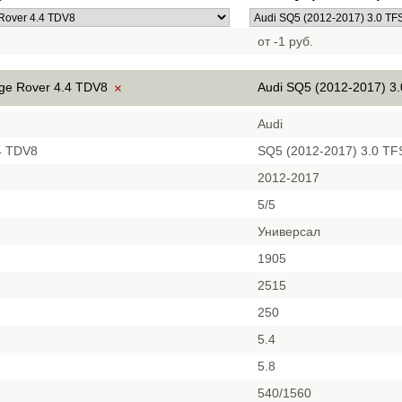
от -1 руб.
ge Rover 4.4 TDV8
Audi SQ5 (2012-2017) 3.
×
Audi
4 TDV8
SQ5 (2012-2017) 3.0 TFS
2012-2017
5/5
Универсал
1905
2515
250
5.4
5.8
540/1560