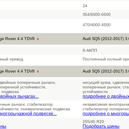
24
354/6000-6500
470/4000-4500
ge Rover 4.4 TDV8
Audi SQ5 (2012-2017) 3.
×
8-АКПП
лный привод
Постоянный полный пр
ge Rover 4.4 TDV8
Audi SQ5 (2012-2017) 3.
×
 двойные поперечные рычаги,
несущий кузов, сдвоенн
оперечной устойчивости,
поперечные рычаги, ст
 подвеска
устойчивости
войных рычагах...
подробнее о двойных 
чные рычаги, стабилизатор
независимая многорыча
ойчивости, пневматическая подвеска
стабилизатор поперечно
многорычажной подвеске...
подробнее о многоры
255/45 R20
ины
Подобрать шины