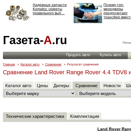
Надежные запчасти
Почему топ-
Komatsu: секреты
менеджеры
правильного выб ...
предпочитают
трансфер вместо
Страхование
Газета-
А
.ru
ответственности: все,
что нужно знать ...
Пятни
Продать авто
Купить авто
Главная
>
Каталог авто
>
Сравнение
>
Результат сравнения
Сравнение Land Rover Range Rover 4.4 TDV8 и 
Каталог авто
Цены
Дилеры
Сравнение
Новости
Ши
Технические характеристики
Комплектация
Land Rover Ran