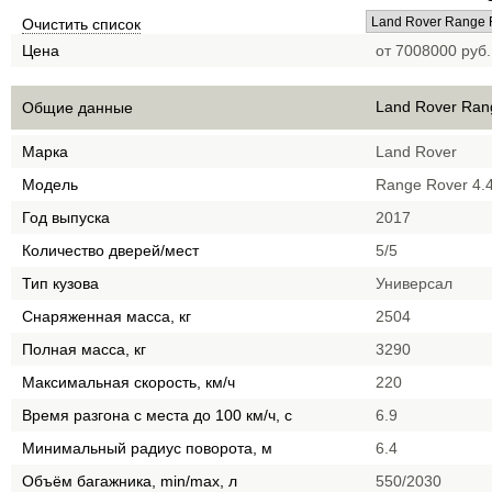
Очистить список
Цена
от 7008000 руб.
Land Rover Ran
Общие данные
Марка
Land Rover
Модель
Range Rover 4.
Год выпуска
2017
Количество дверей/мест
5/5
Тип кузова
Универсал
Снаряженная масса, кг
2504
Полная масса, кг
3290
Максимальная скорость, км/ч
220
Время разгона с места до 100 км/ч, с
6.9
Минимальный радиус поворота, м
6.4
Объём багажника, min/max, л
550/2030