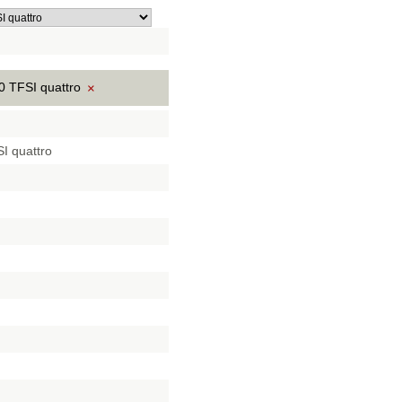
0 TFSI quattro
×
I quattro