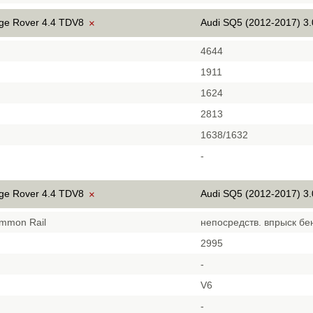
ge Rover 4.4 TDV8
Audi SQ5 (2012-2017) 3.
×
4644
1911
1624
2813
1638/1632
-
ge Rover 4.4 TDV8
Audi SQ5 (2012-2017) 3.
×
mmon Rail
непосредств. впрыск бе
2995
-
V6
-