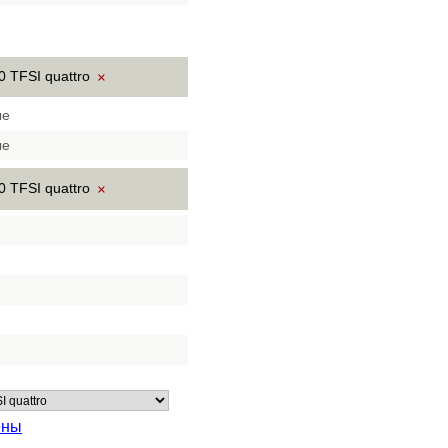
0 TFSI quattro
×
ые
ые
0 TFSI quattro
×
ены