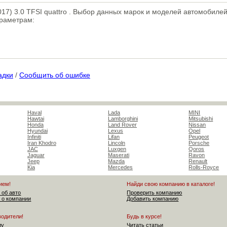
17) 3.0 TFSI quattro . Выбор данных марок и моделей автомобилей
араметрам:
адки
/
Сообщить об ошибке
Haval
Lada
MINI
Hawtai
Lamborghini
Mitsubishi
Honda
Land Rover
Nissan
Hyundai
Lexus
Opel
Infiniti
Lifan
Peugeot
Iran Khodro
Lincoln
Porsche
JAC
Luxgen
Qoros
Jaguar
Maserati
Ravon
Jeep
Mazda
Renault
Kia
Mercedes
Rolls-Royce
ием!
Найди свою компанию в каталоге!
 об авто
Проверить компанию
 о компании
Добавить компанию
водители!
Будь в курсе!
лу
Читать статьи