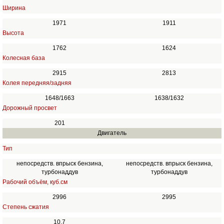
Ширина
1971
1911
Высота
1762
1624
Колесная база
2915
2813
Колея передняя/задняя
1648/1663
1638/1632
Дорожный просвет
201
Двигатель
Тип
непосредств. впрыск бензина,
непосредств. впрыск бензина,
турбонаддув
турбонаддув
Рабочий объём, куб.см
2996
2995
Степень сжатия
10.7