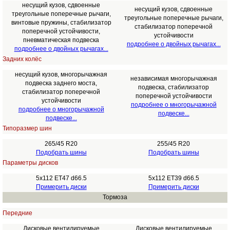
несущий кузов, сдвоенные
несущий кузов, сдвоенные
треугольные поперечные рычаги,
треугольные поперечные рычаги,
винтовые пружины, стабилизатор
стабилизатор поперечной
поперечной устойчивости,
устойчивости
пневматическая подвеска
подробнее о двойных рычагах...
подробнее о двойных рычагах...
Задних колёс
несущий кузов, многорычажная
независимая многорычажная
подвеска заднего моста,
подвеска, стабилизатор
стабилизатор поперечной
поперечной устойчивости
устойчивости
подробнее о многорычажной
подробнее о многорычажной
подвеске...
подвеске...
Типоразмер шин
265/45 R20
255/45 R20
Подобрать шины
Подобрать шины
Параметры дисков
5x112 ET47 d66.5
5x112 ET39 d66.5
Примерить диски
Примерить диски
Тормоза
Передние
Дисковые вентилируемые
Дисковые вентилируемые