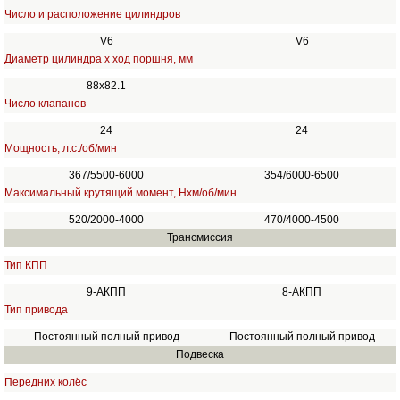
Число и расположение цилиндров
V6
V6
Диаметр цилиндра х ход поршня, мм
88x82.1
Число клапанов
24
24
Мощность, л.с./об/мин
367/5500-6000
354/6000-6500
Максимальный крутящий момент, Нхм/об/мин
520/2000-4000
470/4000-4500
Трансмиссия
Тип КПП
9-АКПП
8-АКПП
Тип привода
Постоянный полный привод
Постоянный полный привод
Подвеска
Передних колёс