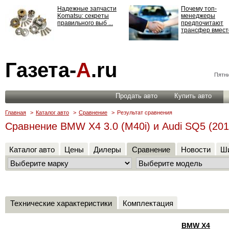
Надежные запчасти
Почему топ-
Komatsu: секреты
менеджеры
правильного выб ...
предпочитают
трансфер вместо
Страхование
Газета-
А
.ru
ответственности: все,
что нужно знать ...
Пятни
Продать авто
Купить авто
Главная
>
Каталог авто
>
Сравнение
>
Результат сравнения
Сравнение BMW X4 3.0 (M40i) и Audi SQ5 (2012
Каталог авто
Цены
Дилеры
Сравнение
Новости
Ши
Технические характеристики
Комплектация
BMW X4