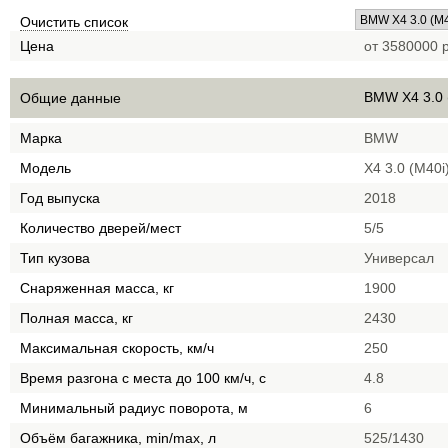
Очистить список
Цена
от 3580000 р
BMW X4 3.0 
Общие данные
Марка
BMW
Модель
X4 3.0 (M40i
Год выпуска
2018
Количество дверей/мест
5/5
Тип кузова
Универсал
Снаряженная масса, кг
1900
Полная масса, кг
2430
Максимальная скорость, км/ч
250
Время разгона с места до 100 км/ч, с
4.8
Минимальный радиус поворота, м
6
Объём багажника, min/max, л
525/1430