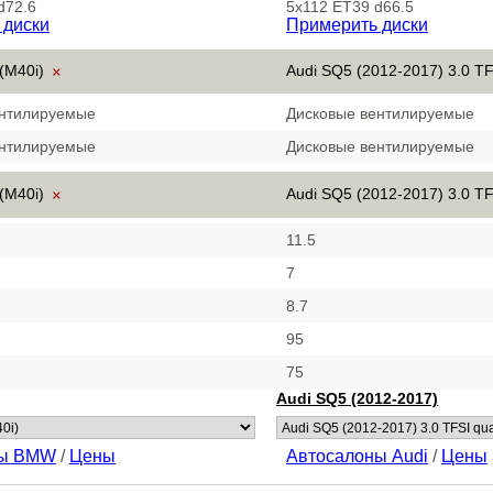
d72.6
5x112 ET39 d66.5
 диски
Примерить диски
(M40i)
Audi SQ5 (2012-2017) 3.0 TF
×
ентилируемые
Дисковые вентилируемые
ентилируемые
Дисковые вентилируемые
(M40i)
Audi SQ5 (2012-2017) 3.0 TF
×
11.5
7
8.7
95
75
Audi SQ5 (2012-2017)
ны BMW
/
Цены
Автосалоны Audi
/
Цены