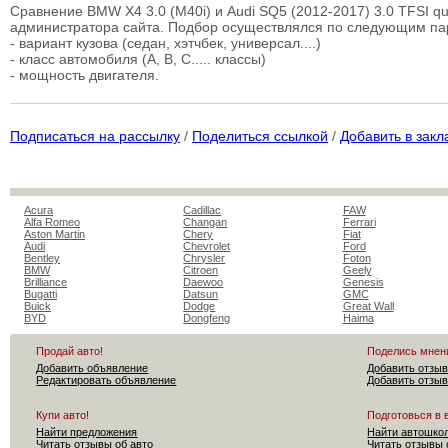
Сравнение BMW X4 3.0 (M40i) и Audi SQ5 (2012-2017) 3.0 TFSI q
администратора сайта. Подбор осуществлялся по следующим п
- вариант кузова (седан, хэтчбек, универсал....)
- класс автомобиля (A, B, C..... классы)
- мощность двигателя.
Подписаться на рассылку
/
Поделиться ссылкой
/
Добавить в закл
Acura
Cadillac
FAW
Alfa Romeo
Changan
Ferrari
Aston Martin
Chery
Fiat
Audi
Chevrolet
Ford
Bentley
Chrysler
Foton
BMW
Citroen
Geely
Brilliance
Daewoo
Genesis
Bugatti
Datsun
GMC
Buick
Dodge
Great Wall
BYD
Dongfeng
Haima
Продай авто!
Поделись мнен
Добавить объявление
Добавить отзыв
Редактировать объявление
Добавить отзыв
Купи авто!
Подготовься в 
Найти предложения
Найти автошко
Читать отзывы об авто
Читать отзывы 