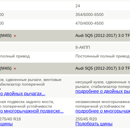
24
00
354/6000-6500
00
470/4000-4500
(M40i)
Audi SQ5 (2012-2017) 3.0 TF
×
8-АКПП
 полный привод
Постоянный полный привод
(M40i)
Audi SQ5 (2012-2017) 3.0 TF
×
ов, сдвоенные рычаги, винтовые
несущий кузов, сдвоенные 
абилизатор поперечной
рычаги, стабилизатор попер
и
подробнее о двойных рыч
о двойных рычагах...
ая подвеска заднего моста,
независимая многорычажная
р поперечной устойчивости
поперечной устойчивости
о многорычажной подвеске...
подробнее о многорычаж
 275/40 R18
255/45 R20
 шины
Подобрать шины