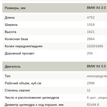
BMW X4 3.0 
Размеры, мм
Длина
4752
Ширина
1918
Высота
1621
Колесная база
2864
Колея передняя/задняя
1620/1666
Дорожный просвет
204
BMW X4 3.0 
Двигатель
Тип
непосредств
Рабочий объём, куб.см
2998
Степень сжатия
11
Число и расположение цилиндров
6 цил., рядн
Диаметр цилиндра х ход поршня, мм
82x94.6