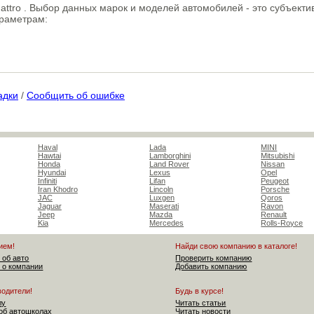
uattro . Выбор данных марок и моделей автомобилей - это субъект
араметрам:
адки
/
Сообщить об ошибке
Haval
Lada
MINI
Hawtai
Lamborghini
Mitsubishi
Honda
Land Rover
Nissan
Hyundai
Lexus
Opel
Infiniti
Lifan
Peugeot
Iran Khodro
Lincoln
Porsche
JAC
Luxgen
Qoros
Jaguar
Maserati
Ravon
Jeep
Mazda
Renault
Kia
Mercedes
Rolls-Royce
ием!
Найди свою компанию в каталоге!
 об авто
Проверить компанию
 о компании
Добавить компанию
водители!
Будь в курсе!
лу
Читать статьи
об автошколах
Читать новости