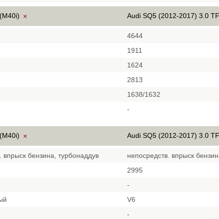
(M40i)
Audi SQ5 (2012-2017) 3.0 TF
×
4644
1911
1624
2813
1638/1632
-
(M40i)
Audi SQ5 (2012-2017) 3.0 TF
×
. впрыск бензина, турбонаддув
непосредств. впрыск бензин
2995
-
ый
V6
-