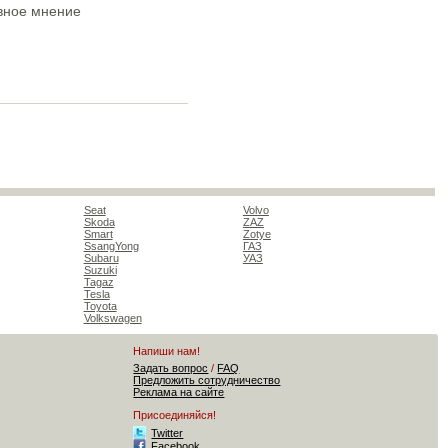
ивное мнение
Seat
Volvo
Skoda
ZAZ
Smart
Zotye
SsangYong
ГАЗ
Subaru
УАЗ
Suzuki
Tagaz
Tesla
Toyota
Volkswagen
Напиши нам!
Задать вопрос
/
FAQ
Предложить сотрудничество
Реклама на сайте
Присоединяйся!
Twitter
Facebook