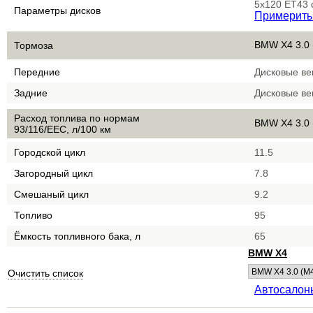
5x120 ET43 
Параметры дисков
Примерить
BMW X4 3.0 
Тормоза
Передние
Дисковые в
Задние
Дисковые в
Расход топлива по нормам
BMW X4 3.0 
93/116/EEC, л/100 км
Городской цикл
11.5
Загородный цикл
7.8
Смешаный цикл
9.2
Топливо
95
Ёмкость топливного бака, л
65
BMW X4
Очистить список
Автосало