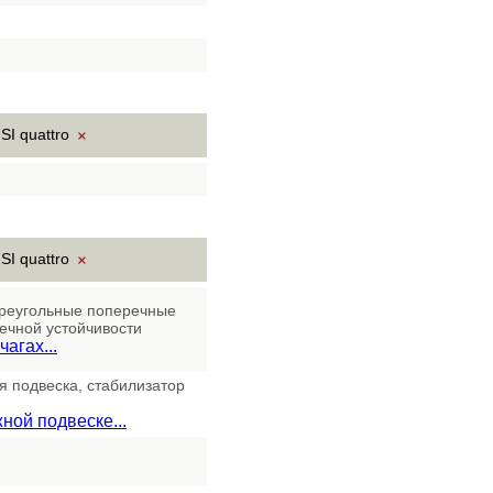
SI quattro
×
SI quattro
×
треугольные поперечные
ечной устойчивости
агах...
 подвеска, стабилизатор
ной подвеске...