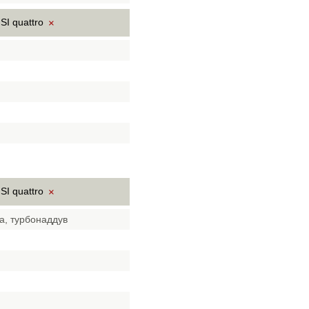
SI quattro
×
SI quattro
×
а, турбонаддув