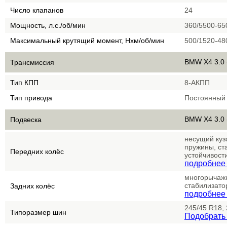
Число клапанов
24
Мощность, л.с./об/мин
360/5500-65
Максимальный крутящий момент, Нхм/об/мин
500/1520-48
BMW X4 3.0 
Трансмиссия
Тип КПП
8-АКПП
Тип привода
Постоянный
BMW X4 3.0 
Подвеска
несущий куз
пружины, ст
Передних колёс
устойчивост
подробнее 
многорычажн
стабилизато
Задних колёс
подробнее 
245/45 R18,
Типоразмер шин
Подобрать