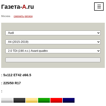
Газета-
А
.ru
☰
Москва
сменить регион
: 5x112 ET42 d66.5
: 225/50 R17
: