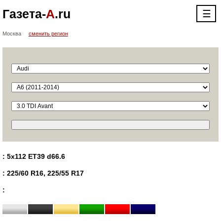
Газета-
А
.ru
☰
Москва
сменить регион
: 5x112 ET39 d66.6
: 225/60 R16, 225/55 R17
: