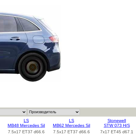
LS
LS
Stonewell
MB48 Mercedes Sil
MB62 Mercedes Sil
STW 073 H/S
7.5x17 ET37 d66.6
7.5x17 ET37 d66.6
7x17 ET45 d67.1