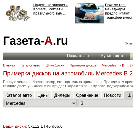
Надежные запчасти
Почему топ-
Komatsu: секреты
менеджеры
правильного выб ...
предпочитают
трансфер вместо
Страхование
Газета-
А
.ru
ответственности: все,
что нужно знать ...
Пятни
Продать авто
Купить авто
Главная
>
Каталог авто
>
Шины/диски
>
Примерка дисков
>
Mercedes
>
B
>
2.
Примерка дисков на автомобиль Mercedes B 2
Прежде чем приобрести товар, его тщательно примеряют. Прежде чем прио
каждого диска уникален и он придает характер вашему авто, подчеркивая вк
Каталог авто
Цены
Дилеры
Сравнение
Новости
Ши
Ваши диски:
5x112 ET46 d66.6