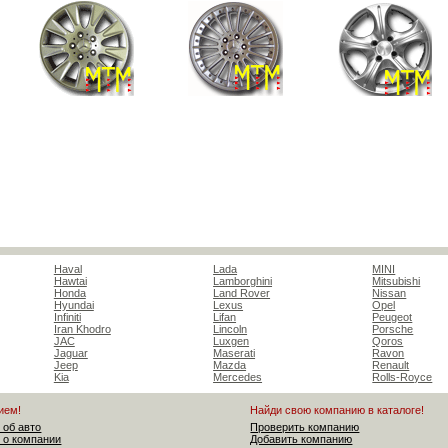
Haval
Lada
MINI
Hawtai
Lamborghini
Mitsubishi
Honda
Land Rover
Nissan
Hyundai
Lexus
Opel
Infiniti
Lifan
Peugeot
Iran Khodro
Lincoln
Porsche
JAC
Luxgen
Qoros
Jaguar
Maserati
Ravon
Jeep
Mazda
Renault
Kia
Mercedes
Rolls-Royce
ием!
Найди свою компанию в каталоге!
 об авто
Проверить компанию
 о компании
Добавить компанию