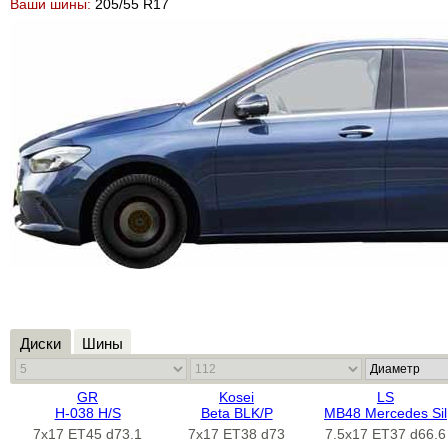
Ваши шины:
205/55 R17
Диски
Шины
GR
Kosei
LS
H-038 H/S
Beta BLK/P
MB48 Mercedes Sil
7x17 ET45 d73.1
7x17 ET38 d73
7.5x17 ET37 d66.6