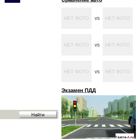
VS
VS
VS
Экзамен ПДД