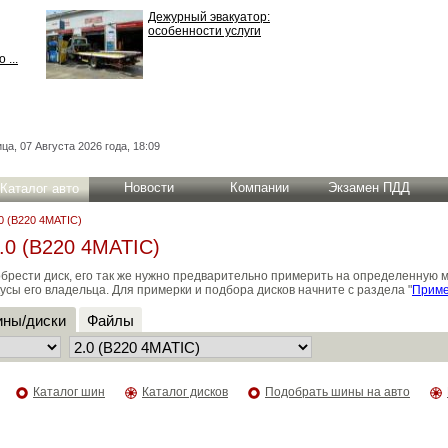
Дежурный эвакуатор:
особенности услуги
 ...
ца, 07 Августа 2026 года, 18:09
Новости
Компании
Экзамен ПДД
Каталог авто
0 (B220 4MATIC)
.0 (B220 4MATIC)
брести диск, его так же нужно предварительно примерить на определенную 
усы его владельца. Для примерки и подбора дисков начните с раздела "
Приме
ны/диски
Файлы
Каталог шин
Каталог дисков
Подобрать шины на авто