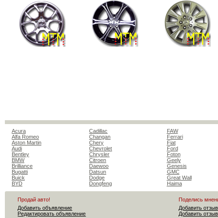
Acura
Cadillac
FAW
Alfa Romeo
Changan
Ferrari
Aston Martin
Chery
Fiat
Audi
Chevrolet
Ford
Bentley
Chrysler
Foton
BMW
Citroen
Geely
Brilliance
Daewoo
Genesis
Bugatti
Datsun
GMC
Buick
Dodge
Great Wall
BYD
Dongfeng
Haima
Продай авто!
Поделись мнен
Добавить объявление
Добавить отзыв
Редактировать объявление
Добавить отзыв