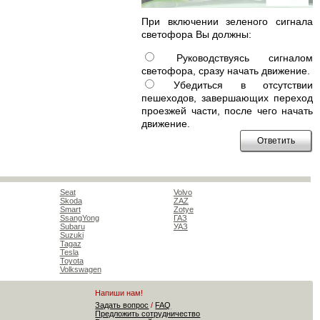
При включении зеленого сигнала
светофора Вы должны:
Руководствуясь сигналом
светофора, сразу начать движение.
Убедиться в отсутствии
пешеходов, завершающих переход
проезжей части, после чего начать
движение.
Seat
Volvo
Skoda
ZAZ
Smart
Zotye
SsangYong
ГАЗ
Subaru
УАЗ
Suzuki
Tagaz
Tesla
Toyota
Volkswagen
Напиши нам!
Задать вопрос
/
FAQ
Предложить сотрудничество