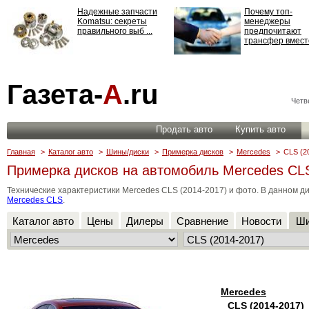
Надежные запчасти
Почему топ-
Komatsu: секреты
менеджеры
правильного выб ...
предпочитают
трансфер вместо
Страхование
Газета-
А
.ru
ответственности: все,
что нужно знать ...
Четве
Продать авто
Купить авто
Главная
>
Каталог авто
>
Шины/диски
>
Примерка дисков
>
Mercedes
>
CLS (2
Примерка дисков на автомобиль Mercedes CLS
Технические характеристики Mercedes CLS (2014-2017) и фото. В данном ди
Mercedes CLS
.
Каталог авто
Цены
Дилеры
Сравнение
Новости
Ши
Mercedes
CLS (2014-2017)