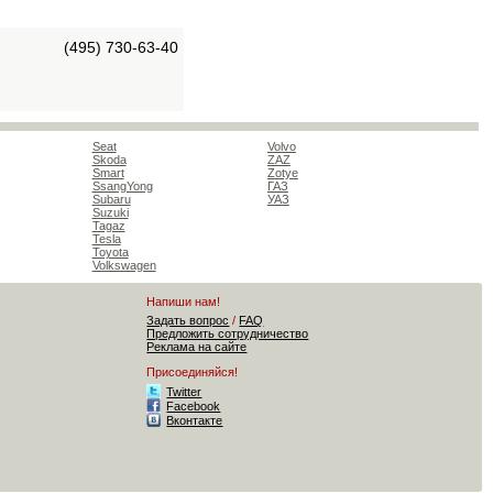
(495) 730-63-40
Seat
Volvo
Skoda
ZAZ
Smart
Zotye
SsangYong
ГАЗ
Subaru
УАЗ
Suzuki
Tagaz
Tesla
Toyota
Volkswagen
Напиши нам!
Задать вопрос
/
FAQ
Предложить сотрудничество
Реклама на сайте
Присоединяйся!
Twitter
Facebook
Вконтакте