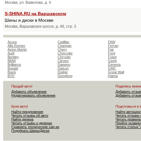
Москва, ул. Вавилова, д. 4
S-SHINA.RU на Варшавском
Шины и диски в Москве
Москва, Варшавское шоссе, д. 46, стр. 3
Acura
Cadillac
FAW
Alfa Romeo
Changan
Ferrari
Aston Martin
Chery
Fiat
Audi
Chevrolet
Ford
Bentley
Chrysler
Foton
BMW
Citroen
Geely
Brilliance
Daewoo
Genesis
Bugatti
Datsun
GMC
Buick
Dodge
Great Wall
BYD
Dongfeng
Haima
Продай авто!
Поделись мнен
Добавить объявление
Добавить отзыв
Редактировать объявление
Добавить отзыв
Купи авто!
Подготовься в 
Найти предложения
Найти автошко
Читать отзывы об авто
Читать отзывы 
Найти дилера
Читать правила
Читать отзывы о дилерах
Пройти экзам
Сравнить технические хар-ки
Читать статьи 
Подобрать Шины/Диски