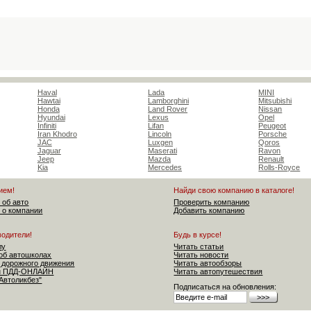
Haval
Lada
MINI
Hawtai
Lamborghini
Mitsubishi
Honda
Land Rover
Nissan
Hyundai
Lexus
Opel
Infiniti
Lifan
Peugeot
Iran Khodro
Lincoln
Porsche
JAC
Luxgen
Qoros
Jaguar
Maserati
Ravon
Jeep
Mazda
Renault
Kia
Mercedes
Rolls-Royce
ием!
Найди свою компанию в каталоге!
 об авто
Проверить компанию
 о компании
Добавить компанию
водители!
Будь в курсе!
лу
Читать статьи
об автошколах
Читать новости
 дорожного движения
Читать автообзоры
ен ПДД-ОНЛАЙН
Читать автопутешествия
"Автоликбез"
Подписаться на обновления: