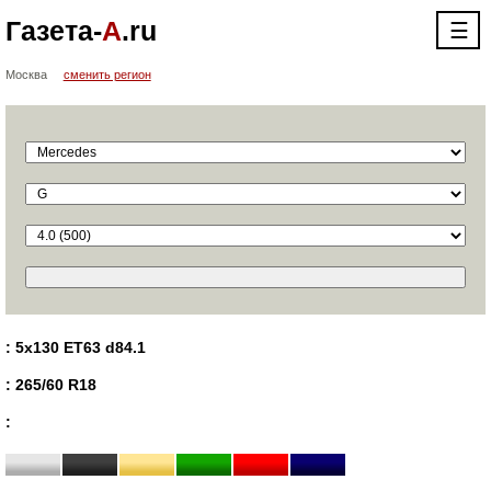
Газета-
А
.ru
☰
Москва
сменить регион
: 5x130 ET63 d84.1
: 265/60 R18
: