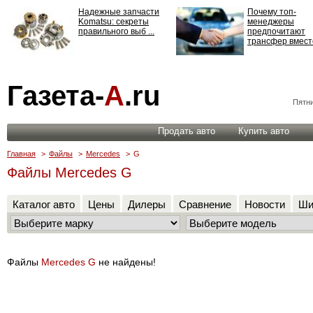
Надежные запчасти
Почему топ-
Komatsu: секреты
менеджеры
правильного выб ...
предпочитают
трансфер вместо
Страхование
Газета-
А
.ru
ответственности: все,
что нужно знать ...
Пятни
Продать авто
Купить авто
Главная
>
Файлы
>
Mercedes
>
G
Файлы Mercedes G
Каталог авто
Цены
Дилеры
Сравнение
Новости
Ши
Файлы
Mercedes G
не найдены!