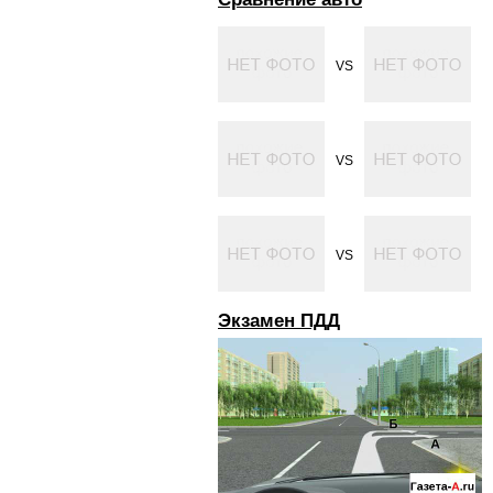
VS
VS
VS
Экзамен ПДД