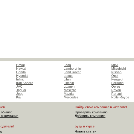
Haval
Lada
MINI
Hawtai
Lamborghini
Mitsubishi
Honda
Land Rover
Nissan
Hyundai
Lexus
Opel
Infiniti
Lifan
Peugeot
Iran Khodro
Lincoln
Porsche
JAC
Luxgen
Qoros
Jaguar
Maserati
Ravon
Jeep
Mazda
Renault
Kia
Mercedes
Rolls-Royce
ием!
Найди свою компанию в каталоге!
 об авто
Проверить компанию
 о компании
Добавить компанию
водители!
Будь в курсе!
лу
Читать статьи