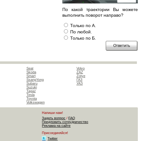
По какой траектории Вы можете
выполнить поворот направо?
Только по А.
По любой.
Только по Б.
Seat
Volvo
Skoda
ZAZ
Smart
Zotye
SsangYong
ГАЗ
Subaru
УАЗ
Suzuki
Tagaz
Tesla
Toyota
Volkswagen
Напиши нам!
Задать вопрос
/
FAQ
Предложить сотрудничество
Реклама на сайте
Присоединяйся!
Twitter