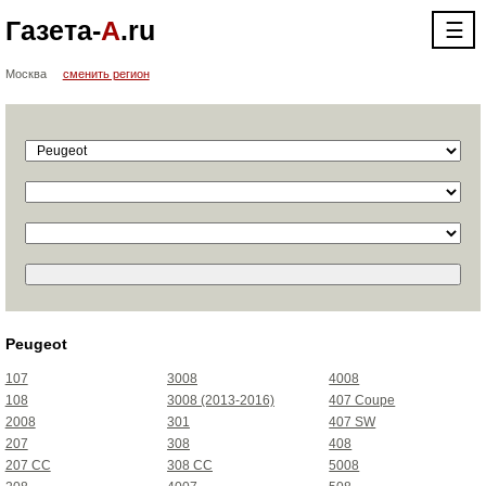
Газета-
А
.ru
☰
Москва
сменить регион
Peugeot
107
3008
4008
108
3008 (2013-2016)
407 Coupe
2008
301
407 SW
207
308
408
207 CC
308 CC
5008