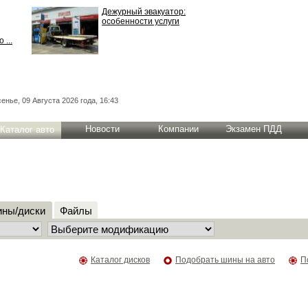
Дежурный эвакуатор:
особенности услуги
 ...
енье, 09 Августа 2026 года, 16:43
Новости
Компании
Экзамен ПДД
Каталог авто
ны/диски
Файлы
Каталог дисков
Подобрать шины на авто
П