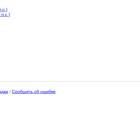
.с.)
 л.с.)
адки
/
Сообщить об ошибке