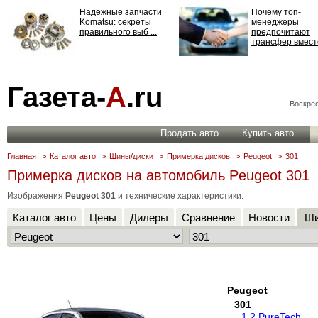
Надежные запчасти
Почему топ-
Komatsu: секреты
менеджеры
правильного выб ...
предпочитают
трансфер вместо
Страхование
Газета-
А
.ru
ответственности: все,
что нужно знать ...
Воскрес
Продать авто
Купить авто
Главная
>
Каталог авто
>
Шины/диски
>
Примерка дисков
>
Peugeot
>
301
Примерка дисков на автомобиль Peugeot 301
Изображения
Peugeot 301
и технические характеристики.
Каталог авто
Цены
Дилеры
Сравнение
Новости
Ши
Peugeot
301
1.2 PureTech