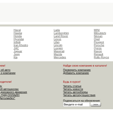
Haval
Lada
MINI
Hawtai
Lamborghini
Mitsubishi
Honda
Land Rover
Nissan
Hyundai
Lexus
Opel
Infiniti
Lifan
Peugeot
Iran Khodro
Lincoln
Porsche
JAC
Luxgen
Qoros
Jaguar
Maserati
Ravon
Jeep
Mazda
Renault
Kia
Mercedes
Rolls-Royce
ием!
Найди свою компанию в каталоге!
 об авто
Проверить компанию
 о компании
Добавить компанию
водители!
Будь в курсе!
лу
Читать статьи
об автошколах
Читать новости
 дорожного движения
Читать автообзоры
ен ПДД-ОНЛАЙН
Читать автопутешествия
"Автоликбез"
Подписаться на обновления: