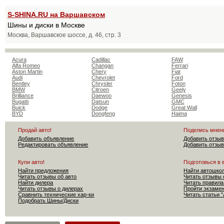
S-SHINA.RU на Варшавском
Шины и диски в Москве
Москва, Варшавское шоссе, д. 46, стр. 3
Acura
Cadillac
FAW
Alfa Romeo
Changan
Ferrari
Aston Martin
Chery
Fiat
Audi
Chevrolet
Ford
Bentley
Chrysler
Foton
BMW
Citroen
Geely
Brilliance
Daewoo
Genesis
Bugatti
Datsun
GMC
Buick
Dodge
Great Wall
BYD
Dongfeng
Haima
Продай авто!
Поделись мнен
Добавить объявление
Добавить отзыв
Редактировать объявление
Добавить отзыв
Купи авто!
Подготовься в 
Найти предложения
Найти автошко
Читать отзывы об авто
Читать отзывы 
Найти дилера
Читать правила
Читать отзывы о дилерах
Пройти экзам
Сравнить технические хар-ки
Читать статьи 
Подобрать Шины/Диски