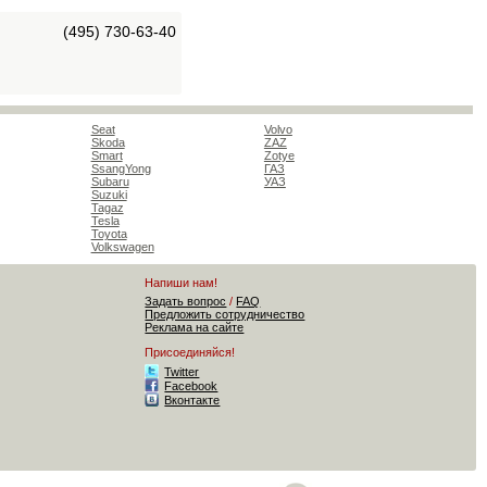
(495) 730-63-40
Seat
Volvo
Skoda
ZAZ
Smart
Zotye
SsangYong
ГАЗ
Subaru
УАЗ
Suzuki
Tagaz
Tesla
Toyota
Volkswagen
Напиши нам!
Задать вопрос
/
FAQ
Предложить сотрудничество
Реклама на сайте
Присоединяйся!
Twitter
Facebook
Вконтакте