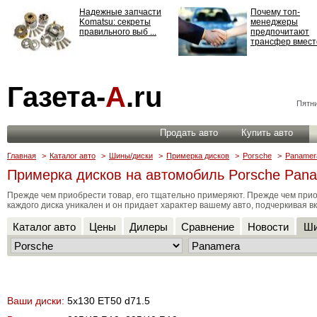
Надежные запчасти
Почему топ-
Komatsu: секреты
менеджеры
правильного выб ...
предпочитают
трансфер вместо
Страхование
Газета-
А
.ru
ответственности: все,
что нужно знать ...
Пятни
Продать авто
Купить авто
Главная
>
Каталог авто
>
Шины/диски
>
Примерка дисков
>
Porsche
>
Panamer
Примерка дисков на автомобиль Porsche Pana
Прежде чем приобрести товар, его тщательно примеряют. Прежде чем прио
каждого диска уникален и он придает характер вашему авто, подчеркивая вк
Каталог авто
Цены
Дилеры
Сравнение
Новости
Ши
Ваши диски:
5x130 ET50 d71.5