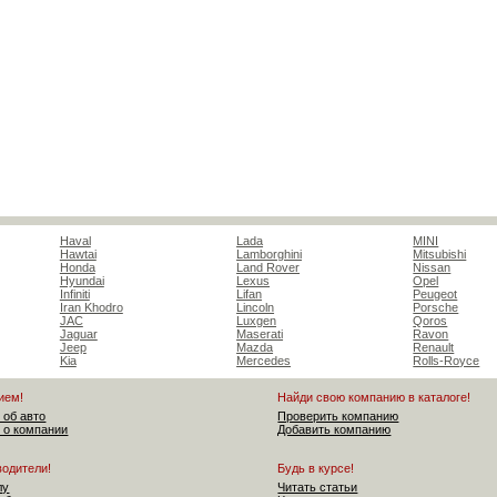
Haval
Lada
MINI
Hawtai
Lamborghini
Mitsubishi
Honda
Land Rover
Nissan
Hyundai
Lexus
Opel
Infiniti
Lifan
Peugeot
Iran Khodro
Lincoln
Porsche
JAC
Luxgen
Qoros
Jaguar
Maserati
Ravon
Jeep
Mazda
Renault
Kia
Mercedes
Rolls-Royce
ием!
Найди свою компанию в каталоге!
 об авто
Проверить компанию
 о компании
Добавить компанию
водители!
Будь в курсе!
лу
Читать статьи