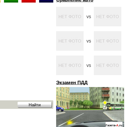
VS
VS
VS
Экзамен ПДД