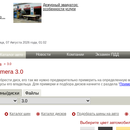
Дежурный эвакуатор:
особенности услуги
 ...
ца, 07 Августа 2026 года, 01:02
Новости
Компании
Экзамен ПДД
Каталог авто
a
>
3.0
mera 3.0
брести диск, его так же нужно предварительно примерить на определенную 
усы его владельца. Для примерки и подбора дисков начните с раздела "
Приме
ны/диски
Файлы
Каталог шин
Каталог дисков
Подобрать шины на авто
Выберите цвет автомобил