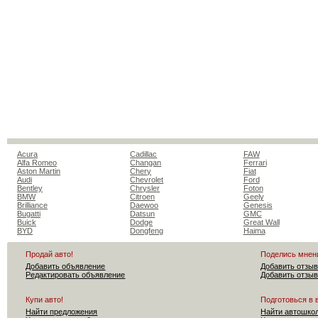
Acura
Cadillac
FAW
Alfa Romeo
Changan
Ferrari
Aston Martin
Chery
Fiat
Audi
Chevrolet
Ford
Bentley
Chrysler
Foton
BMW
Citroen
Geely
Brilliance
Daewoo
Genesis
Bugatti
Datsun
GMC
Buick
Dodge
Great Wall
BYD
Dongfeng
Haima
Продай авто!
Поделись мнен
Добавить объявление
Добавить отзыв
Редактировать объявление
Добавить отзыв
Купи авто!
Подготовься в 
Найти предложения
Найти автошко