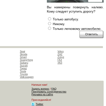
Вы намерены повернуть налево.
Кому следует уступить дорогу?
Только автобусу.
Никому.
Только легковому автомобилю.
Seat
Volvo
Skoda
ZAZ
Smart
Zotye
SsangYong
ГАЗ
Subaru
УАЗ
Suzuki
Tagaz
Tesla
Toyota
Volkswagen
Напиши нам!
Задать вопрос
/
FAQ
Предложить сотрудничество
Реклама на сайте
Присоединяйся!
Twitter