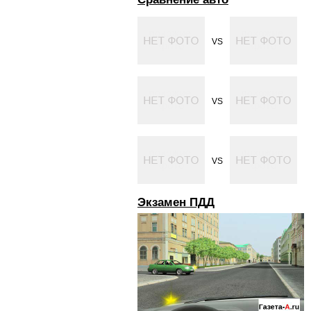
VS
VS
VS
Экзамен ПДД