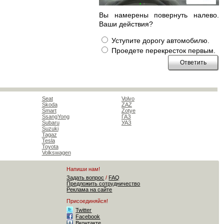
Вы намерены повернуть налево.
Ваши действия?
Уступите дорогу автомобилю.
Проедете перекресток первым.
Seat
Volvo
Skoda
ZAZ
Smart
Zotye
SsangYong
ГАЗ
Subaru
УАЗ
Suzuki
Tagaz
Tesla
Toyota
Volkswagen
Напиши нам!
Задать вопрос
/
FAQ
Предложить сотрудничество
Реклама на сайте
Присоединяйся!
Twitter
Facebook
Вконтакте