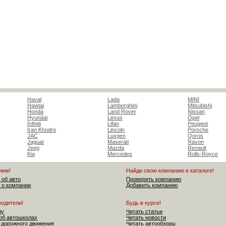
Haval
Lada
MINI
Hawtai
Lamborghini
Mitsubishi
Honda
Land Rover
Nissan
Hyundai
Lexus
Opel
Infiniti
Lifan
Peugeot
Iran Khodro
Lincoln
Porsche
JAC
Luxgen
Qoros
Jaguar
Maserati
Ravon
Jeep
Mazda
Renault
Kia
Mercedes
Rolls-Royce
ием!
Найди свою компанию в каталоге!
 об авто
Проверить компанию
 о компании
Добавить компанию
водители!
Будь в курсе!
лу
Читать статьи
об автошколах
Читать новости
 дорожного движения
Читать автообзоры