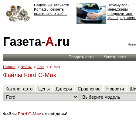
Надежные запчасти
Почему топ-
Komatsu: секреты
менеджеры
правильного выб ...
предпочитают
трансфер вместо
Страхование
Газета-
А
.ru
ответственности: все,
что нужно знать ...
Четве
Продать авто
Купить авто
Главная
>
Файлы
>
Ford
>
C-Max
Файлы Ford C-Max
Каталог авто
Цены
Дилеры
Сравнение
Новости
Ши
Файлы
Ford C-Max
не найдены!