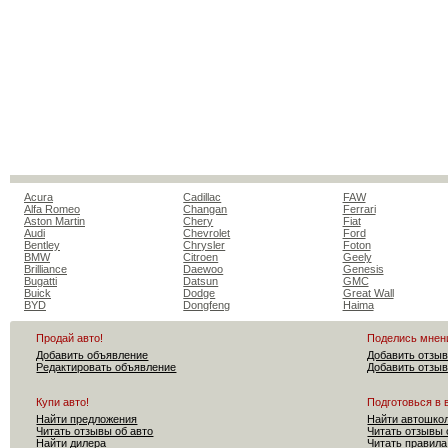
Acura
Cadillac
FAW
Alfa Romeo
Changan
Ferrari
Aston Martin
Chery
Fiat
Audi
Chevrolet
Ford
Bentley
Chrysler
Foton
BMW
Citroen
Geely
Brilliance
Daewoo
Genesis
Bugatti
Datsun
GMC
Buick
Dodge
Great Wall
BYD
Dongfeng
Haima
Продай авто!
Поделись мнен
Добавить объявление
Добавить отзыв
Редактировать объявление
Добавить отзыв
Купи авто!
Подготовься в 
Найти предложения
Найти автошко
Читать отзывы об авто
Читать отзывы 
Найти дилера
Читать правила