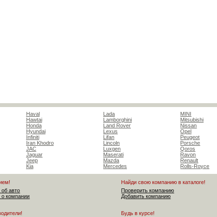
Haval
Lada
MINI
Hawtai
Lamborghini
Mitsubishi
Honda
Land Rover
Nissan
Hyundai
Lexus
Opel
Infiniti
Lifan
Peugeot
Iran Khodro
Lincoln
Porsche
JAC
Luxgen
Qoros
Jaguar
Maserati
Ravon
Jeep
Mazda
Renault
Kia
Mercedes
Rolls-Royce
ием!
Найди свою компанию в каталоге!
 об авто
Проверить компанию
 о компании
Добавить компанию
водители!
Будь в курсе!