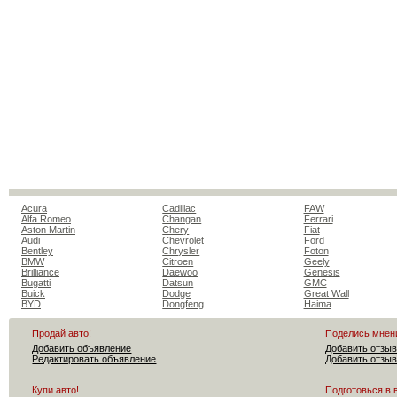
Acura
Cadillac
FAW
Alfa Romeo
Changan
Ferrari
Aston Martin
Chery
Fiat
Audi
Chevrolet
Ford
Bentley
Chrysler
Foton
BMW
Citroen
Geely
Brilliance
Daewoo
Genesis
Bugatti
Datsun
GMC
Buick
Dodge
Great Wall
BYD
Dongfeng
Haima
Продай авто!
Поделись мнен
Добавить объявление
Добавить отзыв
Редактировать объявление
Добавить отзыв
Купи авто!
Подготовься в 