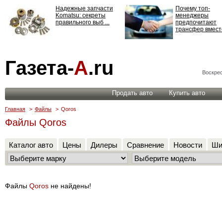
Надежные запчасти
Почему топ-
Komatsu: секреты
менеджеры
правильного выб ...
предпочитают
трансфер вместо
Страхование
Газета-
А
.ru
ответственности: все,
что нужно знать ...
Воскрес
Продать авто
Купить авто
Главная
>
Файлы
>
Qoros
Файлы Qoros
Каталог авто
Цены
Дилеры
Сравнение
Новости
Ши
Файлы
Qoros
не найдены!