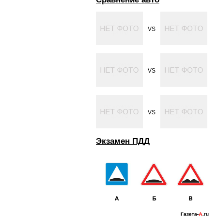
VS
VS
VS
Экзамен ПДД