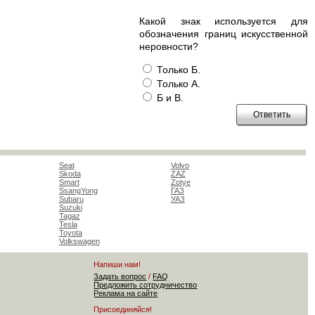
Какой знак используется для
обозначения границ искусственной
неровности?
Только Б.
Только А.
Б и В.
Seat
Volvo
Skoda
ZAZ
Smart
Zotye
SsangYong
ГАЗ
Subaru
УАЗ
Suzuki
Tagaz
Tesla
Toyota
Volkswagen
Напиши нам!
Задать вопрос
/
FAQ
Предложить сотрудничество
Реклама на сайте
Присоединяйся!