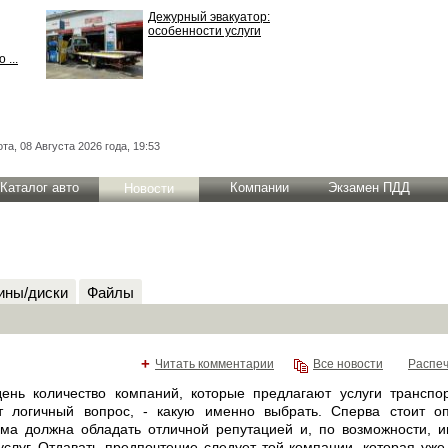
Дежурный эвакуатор:
особенности услуги
 ...
та, 08 Августа 2026 года, 19:53
Каталог авто
Компании
Экзамен ПДД
Новости
ны/диски
Файлы
+
Читать комментарии
Все новости
Распеч
ень количество компаний, которые предлагают услуги транспор
ёт логичный вопрос, - какую именно выбрать. Сперва стоит о
ма должна обладать отличной репутацией и, по возможности, 
услуг. Отдавать предпочтение следует той компании, которая уж