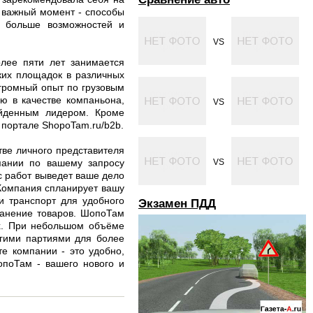
н важный момент - способы
м больше возможностей и
VS
лее пяти лет занимается
ских площадок в различных
громный опыт по грузовым
ю в качестве компаньона,
VS
ойденным лидером. Кроме
 портале ShopoTam.ru/b2b.
тве личного представителя
мпании по вашему запросу
VS
с работ выведет ваше дело
 Компания спланирует вашу
и транспорт для удобного
Экзамен ПДД
хранение товаров. ШопоТам
ах. При небольшом объёме
угими партиями для более
е компании - это удобно,
опоТам - вашего нового и