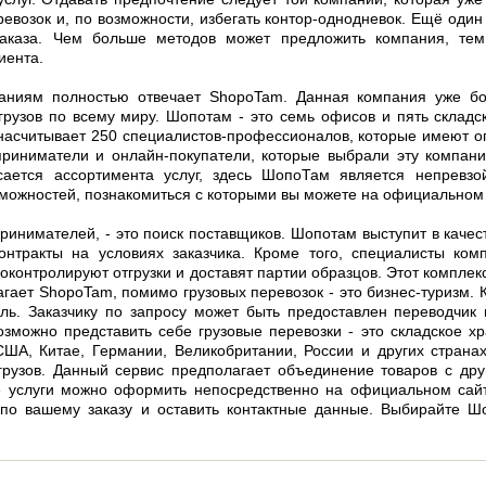
ревозок и, по возможности, избегать контор-однодневок. Ещё оди
заказа. Чем больше методов может предложить компания, те
иента.
аниям полностью отвечает ShopoTam. Данная компания уже бо
грузов по всему миру. Шопотам - это семь офисов и пять склад
насчитывает 250 специалистов-профессионалов, которые имеют о
приниматели и онлайн-покупатели, которые выбрали эту компани
асается ассортимента услуг, здесь ШопоТам является непревз
зможностей, познакомиться с которыми вы можете на официальном
принимателей, - это поиск поставщиков. Шопотам выступит в качес
контракты на условиях заказчика. Кроме того, специалисты ко
оконтролируют отгрузки и доставят партии образцов. Этот комплек
гает ShopoTam, помимо грузовых перевозок - это бизнес-туризм.
ль. Заказчику по запросу может быть предоставлен переводчик 
озможно представить себе грузовые перевозки - это складское 
США, Китае, Германии, Великобритании, России и других стран
грузов. Данный сервис предполагает объединение товаров с др
е услуги можно оформить непосредственно на официальном сайт
 по вашему заказу и оставить контактные данные. Выбирайте Ш