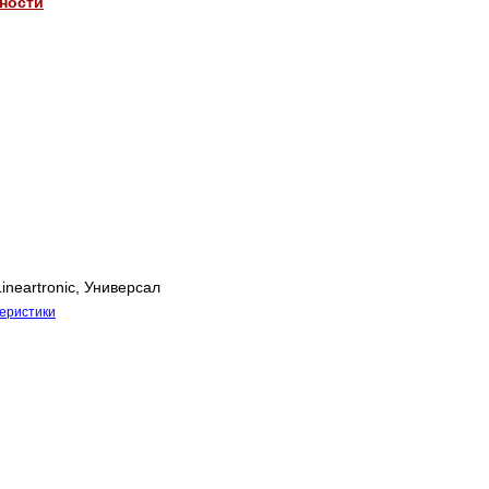
нности
ineartronic, Универсал
теристики