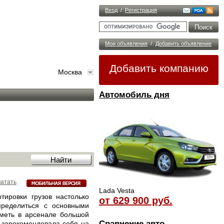
Вход
/
Регистрация
Мои объявления
/
Добавить объявление
Добавить компанию
Москва
Автомобиль дня
атать
Lada Vesta
тировки грузов настолько
от 629 900 руб.
пределиться с основными
иметь в арсенале большой
Сравнение авто
е зарекомендовала себя на