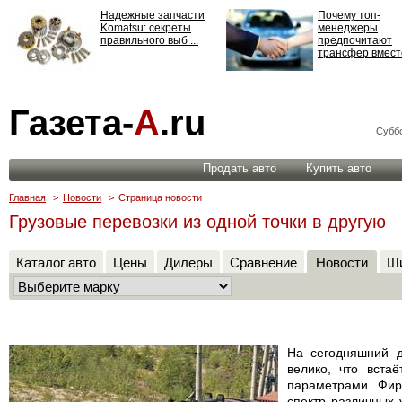
Надежные запчасти
Почему топ-
Komatsu: секреты
менеджеры
правильного выб ...
предпочитают
трансфер вместо
Страхование
Газета-
А
.ru
ответственности: все,
что нужно знать ...
Суббо
Продать авто
Купить авто
Главная
>
Новости
>
Страница новости
Грузовые перевозки из одной точки в другую
Каталог авто
Цены
Дилеры
Сравнение
Новости
Ши
На сегодняшний д
велико, что вста
параметрами. Фир
спектр различных 