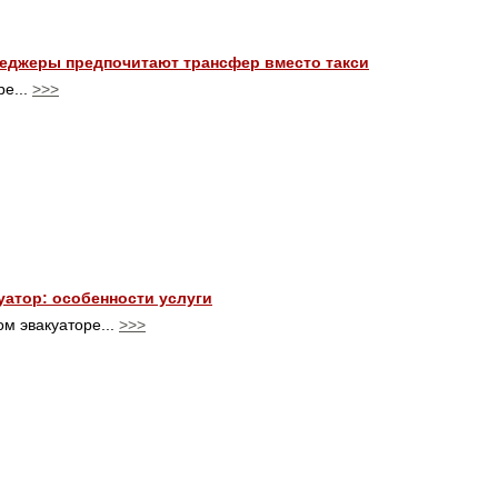
неджеры предпочитают трансфер вместо такси
ре...
>>>
атор: особенности услуги
ом эвакуаторе...
>>>