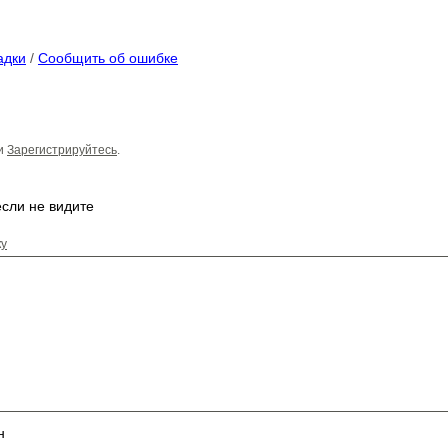
адки
/
Сообщить об ошибке
и
Зарегистрируйтесь
.
ку
н