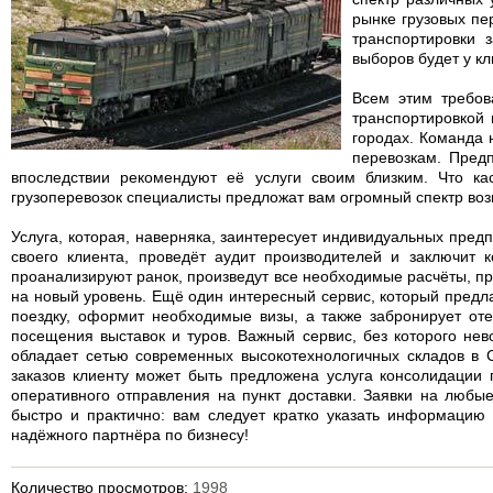
рынке грузовых пе
транспортировки 
выборов будет у кл
Всем этим требов
транспортировкой 
городах. Команда 
перевозкам. Пред
впоследствии рекомендуют её услуги своим близким. Что к
грузоперевозок специалисты предложат вам огромный спектр во
Услуга, которая, наверняка, заинтересует индивидуальных пред
своего клиента, проведёт аудит производителей и заключит 
проанализируют ранок, произведут все необходимые расчёты, пр
на новый уровень. Ещё один интересный сервис, который предла
поездку, оформит необходимые визы, а также забронирует оте
посещения выставок и туров. Важный сервис, без которого нев
обладает сетью современных высокотехнологичных складов в 
заказов клиенту может быть предложена услуга консолидации 
оперативного отправления на пункт доставки. Заявки на любы
быстро и практично: вам следует кратко указать информацию
надёжного партнёра по бизнесу!
Количество просмотров:
1998