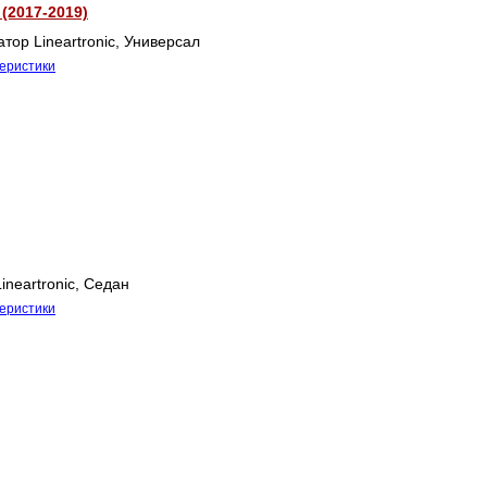
(2017-2019)
тор Lineartronic, Универсал
теристики
ineartronic, Седан
теристики