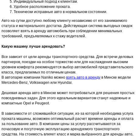
Индивидуальный подход к клиентам.
Удобное расположение проката.
Технически исправные авто в нормальном состоянии.
Авто на сутки доступно любому клиенту независимо от его занимаемого
статуса и материального достатка. Действующая система выгодных скидок
позволяет взять в аренду автомобиль при соблюдении минимальных
требований, предъявляемых к стажу водителей.
Какую машину лучше арендовать?
Все зависит от цели аренды транспортного средства. Для встречи деловых
партнеров, поездки на особое торжество или для наслаждения высоким
уровнем комфорта рекомендуется выбор автомобилей представительского
класса, предлагаемых по отличным ценам.
В автопарке компании Naniko можно
взять авто в аренду
в Минске модели
Mercedes-Benz, Volkswagen или Hyundai.
Дешевая аренда авто в Минске может потребоваться для решения простых
повседневных задач. Для этого идеальным вариантом станут надежные и
компактные Opel и Peugeot.
В зависимости от сложившейся ситуации, из-за которой необходима услуга
проката машины, возможен оптимальный расчет времени аренды и оплата
за пользование авто. В компании цены за услугу рассчитываются за
почасовую и посуточную эксплуатацию арендуемого транспортного
средства. На стоимость влияет класс и марка выбранного для аренды авто,