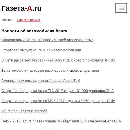
Газета-
А
.ru
☰
Москва
сменить регион
Новости об автомобилях Acura
Обновленный Acura ILX поразил своей агрессивностью
Стартовал выпуск Acura MDX нового поколения
В Сети рассекретили серийный Acura RDX нового поколения. ФОТО
10 автомобилей, которые разочаровали своих владельцев
Американцам показали новый седан Acura TLX
Стартовали продажи Acura TLX 2017 года от 31 900 долларов США
Стартовали продажи Acura MDX 2017 года от 43 950 долларов США
Acura прощается с Россией
Пекин 2016: Acura презентовала "убийцу" Audi Q3 и Mercedes-Benz GLA