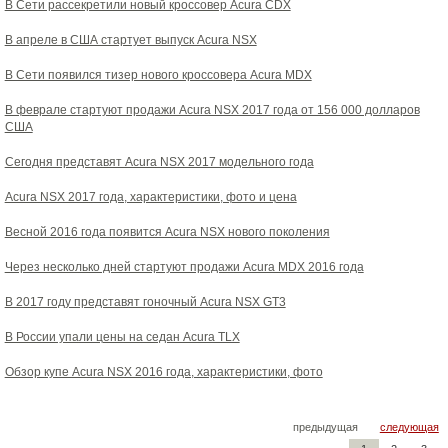
В Сети рассекретили новый кроссовер Acura CDX
В апреле в США стартует выпуск Acura NSX
В Сети появился тизер нового кроссовера Acura MDX
В феврале стартуют продажи Acura NSX 2017 года от 156 000 долларов
США
Сегодня представят Acura NSX 2017 модельного года
Acura NSX 2017 года, характеристики, фото и цена
Весной 2016 года появится Acura NSX нового поколения
Через несколько дней стартуют продажи Acura MDX 2016 года
В 2017 году представят гоночный Acura NSX GT3
В России упали цены на седан Acura TLX
Обзор купе Acura NSX 2016 года, характеристики, фото
предыдущая
следующая