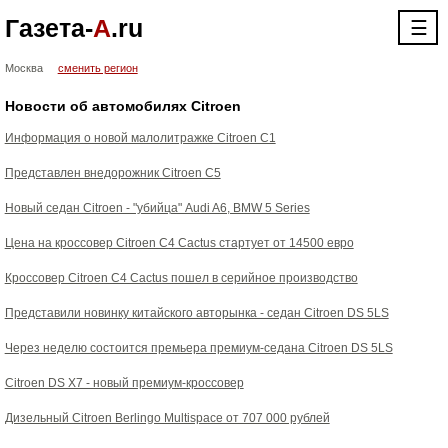
Газета-
А
.ru
☰
Москва
сменить регион
Новости об автомобилях Citroen
Информация о новой малолитражке Citroen C1
Представлен внедорожник Citroen C5
Новый седан Citroen - "убийца" Audi A6, BMW 5 Series
Цена на кроссовер Citroen C4 Cactus стартует от 14500 евро
Кроссовер Citroen C4 Cactus пошел в серийное производство
Представили новинку китайского авторынка - седан Citroen DS 5LS
Через неделю состоится премьера премиум-седана Citroen DS 5LS
Citroen DS X7 - новый премиум-кроссовер
Дизельный Citroen Berlingo Multispace от 707 000 рублей