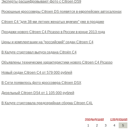
Эксперты расшифровывают фото с Citroen DS9
Роскошные кроссоверы Citroen DS появятся в европейских автосалонах
Citroen C4 "для 38-ми летних женатых мужчин" уже в продаже
Продажи нового Citroen C4 Picasso в России в конце 2013 года
Цены и комплектации на "российский" седан Citroen C4
В Калуге стартовал выпуск седана Citroёn С4
Объявлены технические характеристики нового Citroen C4 Picasso
Новый седан Citroen C4 от 579 000 рублей
В Сети появилось фото кроссовера Citroen DSX
Дизельный Citroen DS4 от 1 105 000 рублей
В Калуге стартовала предсерийная сборка Citroen C4L
предыдущая
следующая
1
2
3
4
5