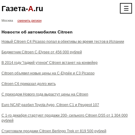
Газета-
А
.ru
☰
Москва
сменить регион
Новости об автомобилях Citroen
Новый Citroen C4 Picasso попал в обективы во время тестов в Испании
Бюджетник Citroen C-Elysee от 456 000 рублей
В 2014 году "гадкий утенок" Citroen встанет на конвейер
Citroen объявил новые цены на C-Elysée и C3 Picasso
Citroen C6 приказал долго жить
С приходом Нового года вырастут цены на Citroen
Euro NCAP разбил Toyota Aygo, Citroen C1 и Peugeot 107
С 1-го декабря стартуют продажи 200- сильного Citroen DS5 от 1 304 000
рублей
Стартовали продажи Citroen Berlingo Trek от 819 500 рублей