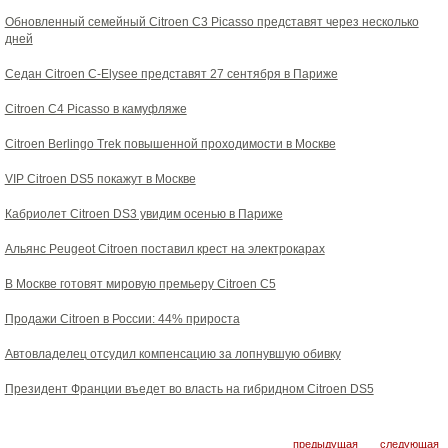
Обновленный семейный Citroen C3 Picasso представят через несколько
дней
Седан Citroen С-Elysee представят 27 сентября в Париже
Citroen C4 Picasso в камуфляже
Citroen Berlingo Trek повышенной проходимости в Москве
VIP Citroen DS5 покажут в Москве
Кабриолет Citroen DS3 увидим осенью в Париже
Альянс Peugeot Citroen поставил крест на электрокарах
В Москве готовят мировую премьеру Citroen C5
Продажи Citroen в России: 44% прироста
Автовладелец отсудил компенсацию за лопнувшую обивку
Президент Франции въедет во власть на гибридном Citroen DS5
предыдущая
следующая