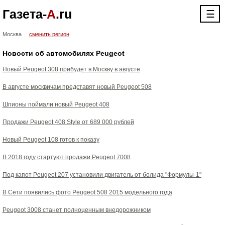
Газета-
А
.ru
☰
Москва
сменить регион
Новости об автомобилях Peugeot
Новый Peugeot 308 прибудет в Москву в августе
В августе москвичам представят новый Peugeot 508
Шпионы поймали новый Peugeot 408
Продажи Peugeot 408 Style от 689 000 рублей
Новый Peugeot 108 готов к показу
В 2018 году стартуют продажи Peugeot 7008
Под капот Peugeot 207 установили двигатель от болида "Формулы-1"
В Сети появились фото Peugeot 508 2015 модельного года
Peugeot 3008 станет полноценным внедорожником