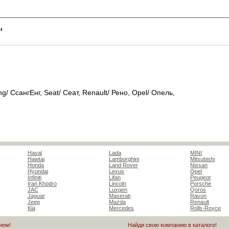
н
g/ СсангЕнг, Seat/ Сеат, Renault/ Рено, Opel/ Опель,
Haval
Lada
MINI
Hawtai
Lamborghini
Mitsubishi
Honda
Land Rover
Nissan
Hyundai
Lexus
Opel
Infiniti
Lifan
Peugeot
Iran Khodro
Lincoln
Porsche
JAC
Luxgen
Qoros
Jaguar
Maserati
Ravon
Jeep
Mazda
Renault
Kia
Mercedes
Rolls-Royce
ием!
Найди свою компанию в каталоге!