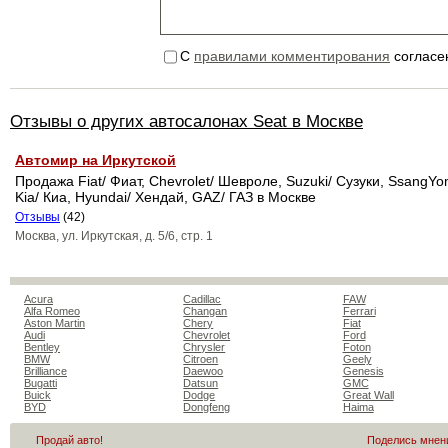
С
правилами комментирования
согласе
Отзывы о других автосалонах Seat в Москве
Автомир на Иркутской
Продажа Fiat/ Фиат, Chevrolet/ Шевроле, Suzuki/ Сузуки, SsangYon
Kia/ Киа, Hyundai/ Хендай, GAZ/ ГАЗ в Москве
Отзывы
(42)
Москва, ул. Иркутская, д. 5/6, стр. 1
Acura
Cadillac
FAW
Alfa Romeo
Changan
Ferrari
Aston Martin
Chery
Fiat
Audi
Chevrolet
Ford
Bentley
Chrysler
Foton
BMW
Citroen
Geely
Brilliance
Daewoo
Genesis
Bugatti
Datsun
GMC
Buick
Dodge
Great Wall
BYD
Dongfeng
Haima
Продай авто!
Поделись мнен