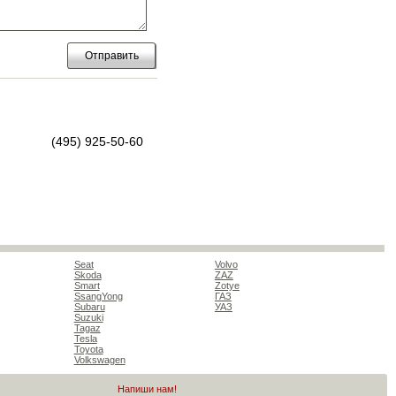
Отправить
(495) 925-50-60
Seat
Volvo
Skoda
ZAZ
Smart
Zotye
SsangYong
ГАЗ
Subaru
УАЗ
Suzuki
Tagaz
Tesla
Toyota
Volkswagen
Напиши нам!