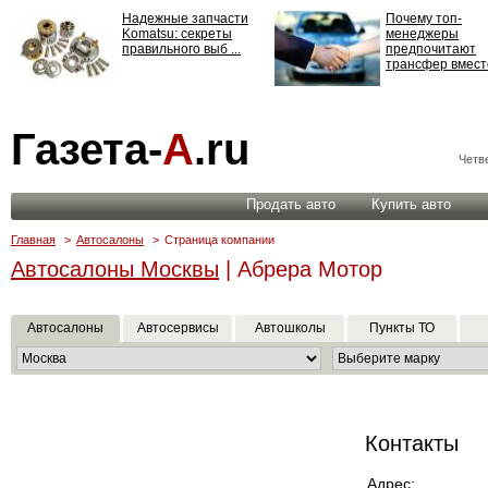
Надежные запчасти
Почему топ-
Komatsu: секреты
менеджеры
правильного выб ...
предпочитают
трансфер вместо
Страхование
Газета-
А
.ru
ответственности: все,
что нужно знать ...
Четве
Продать авто
Купить авто
Главная
>
Автосалоны
>
Страница компании
Автосалоны Москвы
| Абрера Мотор
Автосалоны
Автосервисы
Автошколы
Пункты ТО
Контакты
Адрес: