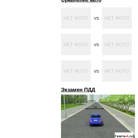
VS
VS
VS
Экзамен ПДД