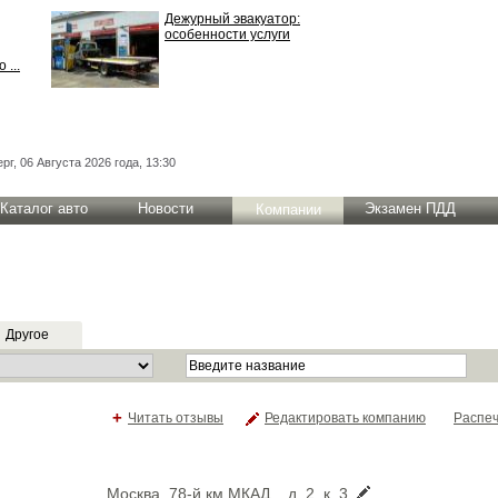
Дежурный эвакуатор:
особенности услуги
 ...
рг, 06 Августа 2026 года, 13:30
Каталог авто
Новости
Экзамен ПДД
Компании
Другое
+
Читать отзывы
Редактировать компанию
Распеч
Москва, 78-й км МКАД, , д. 2, к. 3