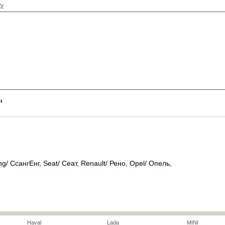
ку
н
g/ СсангЕнг, Seat/ Сеат, Renault/ Рено, Opel/ Опель,
Haval
Lada
MINI