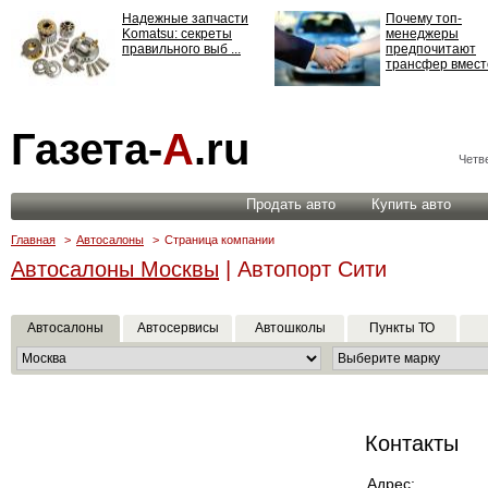
Надежные запчасти
Почему топ-
Komatsu: секреты
менеджеры
правильного выб ...
предпочитают
трансфер вместо
Страхование
Газета-
А
.ru
ответственности: все,
что нужно знать ...
Четве
Продать авто
Купить авто
Главная
>
Автосалоны
>
Страница компании
Автосалоны Москвы
| Автопорт Сити
Автосалоны
Автосервисы
Автошколы
Пункты ТО
Контакты
Адрес: