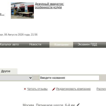
Дежурный эвакуатор:
особенности услуги
 ...
рг, 06 Августа 2026 года, 21:56
Каталог авто
Новости
Экзамен ПДД
Компании
Другое
+
Читать отзывы
Редактировать компанию
Распеч
Москва, Пятницкое шоссе, 6-й км