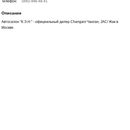
Телефон:
(495) 998-48-41
Описание
Автосалон "К.Э.Н." - официальный дилер Changan/ Чанган, JAC/ Жак в
Москве.