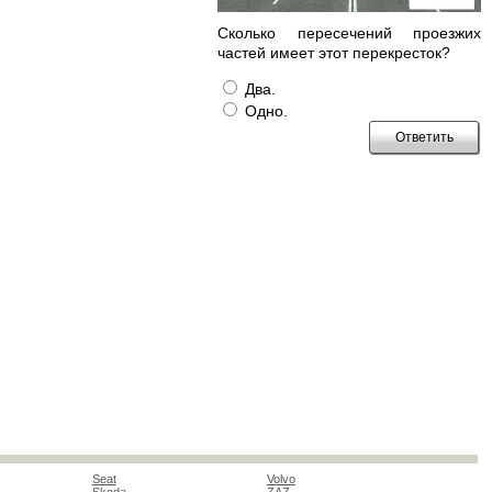
Сколько пересечений проезжих
частей имеет этот перекресток?
Два.
Одно.
Seat
Volvo