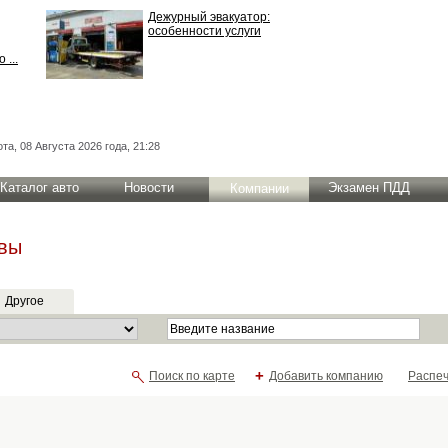
Дежурный эвакуатор:
особенности услуги
 ...
та, 08 Августа 2026 года, 21:28
Каталог авто
Новости
Экзамен ПДД
Компании
ывы
Другое
+
Поиск по карте
Добавить компанию
Распеч