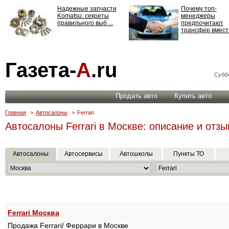
Надежные запчасти
Почему топ-
Komatsu: секреты
менеджеры
правильного выб ...
предпочитают
трансфер вместо
Страхование
Газета-
А
.ru
ответственности: все,
что нужно знать ...
Суббо
Продать авто
Купить авто
Главная
>
Автосалоны
>
Ferrari
Автосалоны Ferrari в Москве: описание и отз
Автосалоны
Автосервисы
Автошколы
Пункты ТО
Ferrari Москва
Продажа Ferrari/ Феррари в Москве