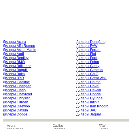
Дилеры Acura
Дилеры Dongfeng
Дилеры Alfa Romeo
Дилеры FAW
Дилеры Aston Martin
Дилеры Ferrari
Дилеры Audi
Дилеры Fiat
Дилеры Bentley
Дилеры Ford
Дилеры BMW
Дилеры Foton
Дилеры Brilliance
Дилеры Geely
Дилеры Bugatti
Дилеры Genesis
Дилеры Buick
Дилеры GMC
Дилеры BYD
Дилеры Great Wall
Дилеры Cadillac
Дилеры Haima
Дилеры Changan
Дилеры Haval
Дилеры Chery
Дилеры Hawtai
Дилеры Chevrolet
Дилеры Honda
Дилеры Chrysler
Дилеры Hyundai
Дилеры Citroen
Дилеры Infiniti
Дилеры Daewoo
Дилеры Iran Khodro
Дилеры Datsun
Дилеры JAC
Дилеры Dodge
Дилеры Jaguar
Acura
Cadillac
FAW