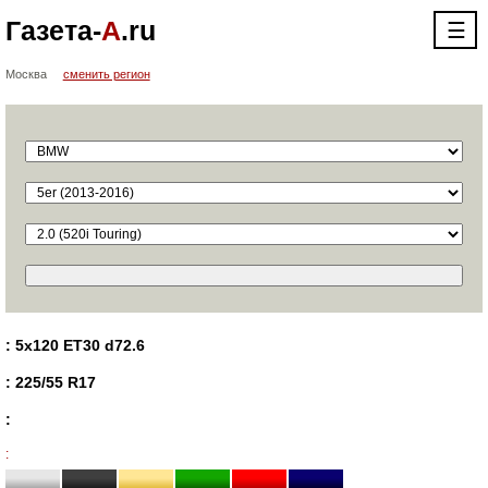
Газета-
А
.ru
☰
Москва
сменить регион
: 5x120 ET30 d72.6
: 225/55 R17
:
: