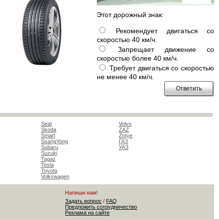
Этот дорожный знак:
Рекомендует двигаться со
скоростью 40 км/ч.
Запрещает движение со
скоростью более 40 км/ч.
Требует двигаться со скоростью
не менее 40 км/ч.
Seat
Volvo
Skoda
ZAZ
Smart
Zotye
SsangYong
ГАЗ
Subaru
УАЗ
Suzuki
Tagaz
Tesla
Toyota
Volkswagen
Напиши нам!
Задать вопрос
/
FAQ
Предложить сотрудничество
Реклама на сайте