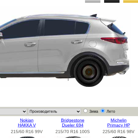
Зима
Лето
Nokian
Bridgestone
Michelin
HAKKA V
Dueler 694
Primacy HP
215/60 R16 99V
215/70 R16 100S
225/60 R16 98V