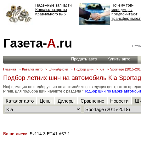
Надежные запчасти
Почему топ-
Komatsu: секреты
менеджеры
правильного выб ...
предпочитают
трансфер вместо
Страхование
Газета-
А
.ru
ответственности: все,
что нужно знать ...
Пятни
Продать авто
Купить авто
Главная
>
Каталог авто
>
Шины/диски
>
Подбор шин
>
Kia
>
Sportage (2015-201
Подбор летних шин на автомобиль Kia Sportag
Информация по подбору шин по автомобилю, о ведущих центрах по продаже ши
Pirelli. Для подбора шин начните с раздела "
Подбор шин по марке автомоб
Каталог авто
Цены
Дилеры
Сравнение
Новости
Ши
Ваши диски:
5x114.3 ET41 d67.1