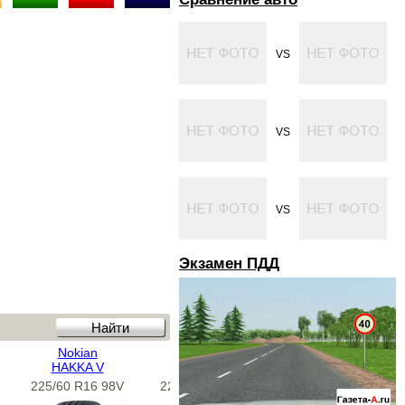
VS
VS
VS
Экзамен ПДД
Nokian
Nokian
Michelin
HAKKA V
HAKKA Z
Pilot Primacy TL
225/60 R16 98V
225/60 R16 102W
225/60 R17 99W