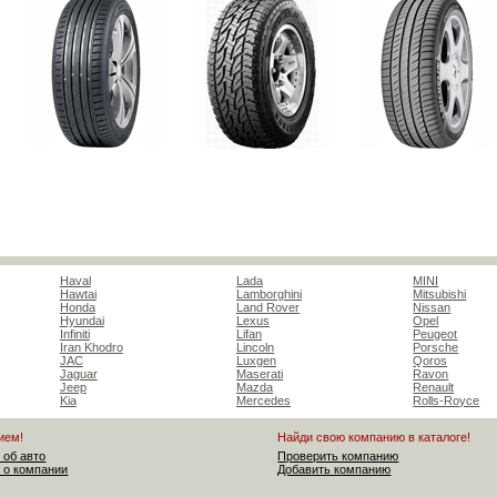
Haval
Lada
MINI
Hawtai
Lamborghini
Mitsubishi
Honda
Land Rover
Nissan
Hyundai
Lexus
Opel
Infiniti
Lifan
Peugeot
Iran Khodro
Lincoln
Porsche
JAC
Luxgen
Qoros
Jaguar
Maserati
Ravon
Jeep
Mazda
Renault
Kia
Mercedes
Rolls-Royce
ием!
Найди свою компанию в каталоге!
 об авто
Проверить компанию
 о компании
Добавить компанию