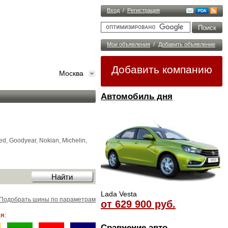
Вход
/
Регистрация
Мои объявления
/
Добавить объявление
Добавить компанию
Москва
Автомобиль дня
, Goodyear, Nokian, Michelin,
Lada Vesta
Подобрать шины по параметрам
от 629 900 руб.
я:
Сравнение авто