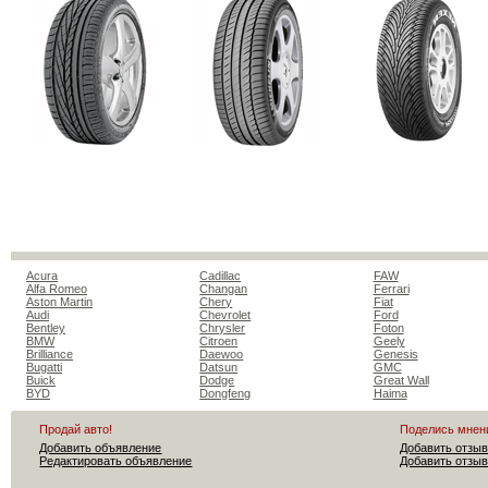
Acura
Cadillac
FAW
Alfa Romeo
Changan
Ferrari
Aston Martin
Chery
Fiat
Audi
Chevrolet
Ford
Bentley
Chrysler
Foton
BMW
Citroen
Geely
Brilliance
Daewoo
Genesis
Bugatti
Datsun
GMC
Buick
Dodge
Great Wall
BYD
Dongfeng
Haima
Продай авто!
Поделись мнен
Добавить объявление
Добавить отзыв
Редактировать объявление
Добавить отзыв