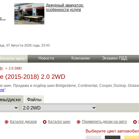
Дежурный эвакуатор:
особенности услуги
 ...
ца, 07 Августа 2026 года, 23:43
Новости
Компании
Экзамен ПДД
Каталог авто
8)
>
2.0 2WD
e (2015-2018) 2.0 2WD
н. Продажа и подбор шин Bridgestone, Continental, Cooper, Dunlop, Gislaved
иля
".
ны/диски
Файлы
Каталог дисков
Каталог шин
Примерить диски на авто
Выберите цвет автомобил