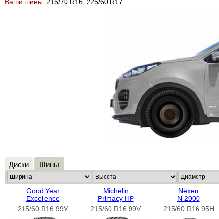
Ваши шины:
215/70 R16, 225/60 R17
Диски
Шины
Good Year
Michelin
Nexen
Excellence
Primacy HP
N 2000
215/60 R16 99V
215/60 R16 99V
215/60 R16 95H