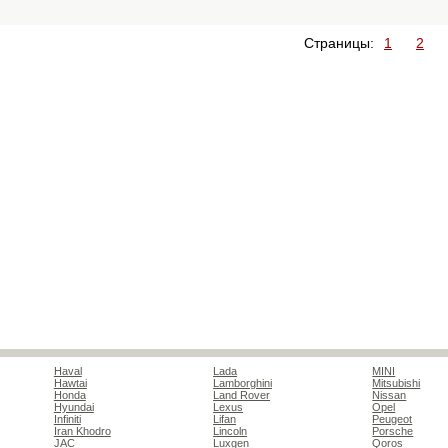
Страницы:
1
2
Haval
Lada
MINI
Hawtai
Lamborghini
Mitsubishi
Honda
Land Rover
Nissan
Hyundai
Lexus
Opel
Infiniti
Lifan
Peugeot
Iran Khodro
Lincoln
Porsche
JAC
Luxgen
Qoros