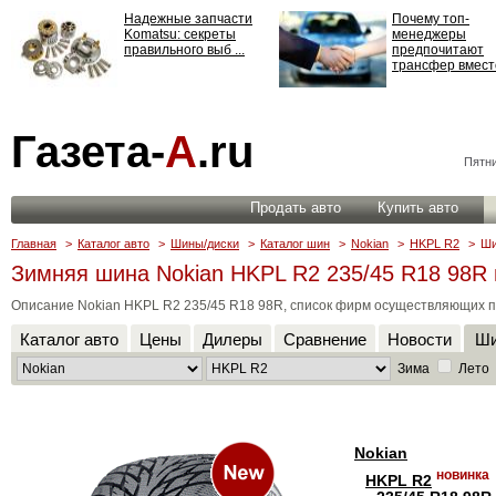
Надежные запчасти
Почему топ-
Komatsu: секреты
менеджеры
правильного выб ...
предпочитают
трансфер вместо
Страхование
Газета-
А
.ru
ответственности: все,
что нужно знать ...
Пятни
Продать авто
Купить авто
Главная
>
Каталог авто
>
Шины/диски
>
Каталог шин
>
Nokian
>
HKPL R2
>
Ши
Зимняя шина Nokian HKPL R2 235/45 R18 98R
Описание Nokian HKPL R2 235/45 R18 98R, список фирм осуществляющих п
Каталог авто
Цены
Дилеры
Сравнение
Новости
Ши
Зима
Лето
Nokian
новинка
HKPL R2