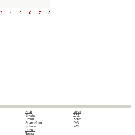
3
4
5
6
7
8
Seat
Volvo
Skoda
ZAZ
Smart
Zotye
SsangYong
ГАЗ
Subaru
УАЗ
Suzuki
Tagaz