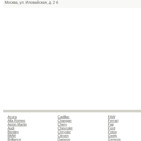
Москва, ул. Иловайская, д. 2 б
Acura
Cadillac
FAW
Alfa Romeo
Changan
Ferrari
Aston Martin
Chery
Fiat
Audi
Chevrolet
Ford
Bentley
Chrysler
Foton
BMW
Citroen
Geely
Brilliance
Daewoo
Genesis