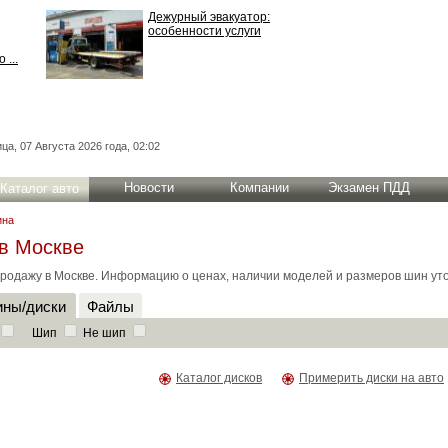
Дежурный эвакуатор:
особенности услуги
 ...
ца, 07 Августа 2026 года, 02:02
Новости
Компании
Экзамен ПДД
Каталог авто
на
 в Москве
родажу в Москве. Информацию о ценах, наличии моделей и размеров шин уто
ны/диски
Файлы
Шип
Не шип
Каталог дисков
Примерить диски на авто