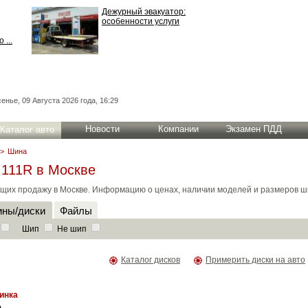
Дежурный эвакуатор:
особенности услуги
 ...
енье, 09 Августа 2026 года, 16:29
Новости
Компании
Экзамен ПДД
Каталог авто
>
Шина
 111R в Москве
щих продажу в Москве. Информацию о ценах, наличии моделей и размеров ши
ны/диски
Файлы
Шип
Не шип
Каталог дисков
Примерить диски на авто
инка