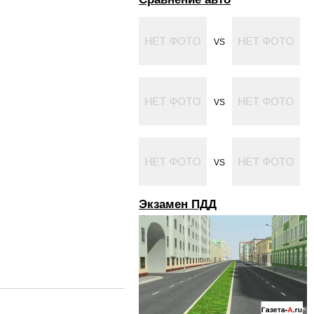
VS
VS
VS
Экзамен ПДД