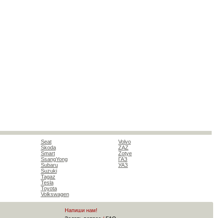
Seat
Volvo
Skoda
ZAZ
Smart
Zotye
SsangYong
ГАЗ
Subaru
УАЗ
Suzuki
Tagaz
Tesla
Toyota
Volkswagen
Напиши нам!