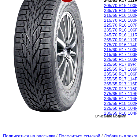
245/65 R17 111
205/70 R15 100
235/75 R15 105
215/65 R16 102
215/70 R16 100
225/70 R16 107
235/70 R16 106
245/70 R16 111
265/70 R16 112
275/70 R16 114
215/60 R17 100
215/65 R17 103
225/60 R17 103
225/60 R17 99R
225/65 R17 106
235/60 R17 106
255/65 R17 114
265/65 R17 116
265/70 R17 115
275/65 R17 119
285/65 R17 116
225/55 R18 102
225/60 R18 104
235/55 R18 104
Описание модели
Подписаться на рассылку
/
Поделиться ссылкой
/
Добавить в закл