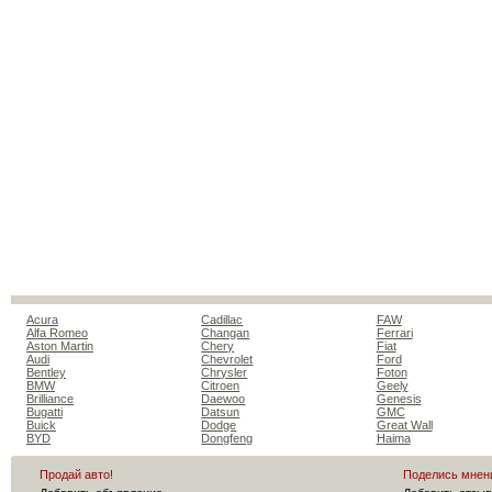
Acura
Cadillac
FAW
Alfa Romeo
Changan
Ferrari
Aston Martin
Chery
Fiat
Audi
Chevrolet
Ford
Bentley
Chrysler
Foton
BMW
Citroen
Geely
Brilliance
Daewoo
Genesis
Bugatti
Datsun
GMC
Buick
Dodge
Great Wall
BYD
Dongfeng
Haima
Продай авто!
Поделись мнен