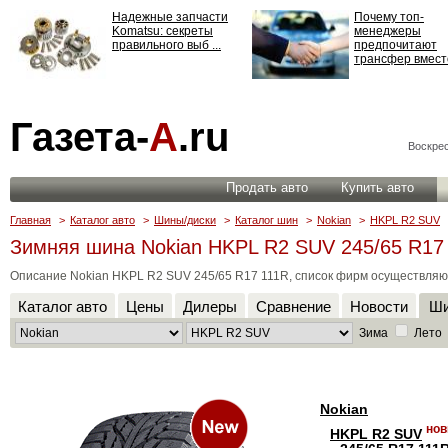
Надежные запчасти
Почему топ-
Komatsu: секреты
менеджеры
правильного выб ...
предпочитают
трансфер вместо
Страхование
Газета-
А
.ru
ответственности: все,
что нужно знать ...
Воскрес
Продать авто
Купить авто
Главная
>
Каталог авто
>
Шины/диски
>
Каталог шин
>
Nokian
>
HKPL R2 SUV
Зимняя шина Nokian HKPL R2 SUV 245/65 R17
Описание Nokian HKPL R2 SUV 245/65 R17 111R, список фирм осуществляю
Каталог авто
Цены
Дилеры
Сравнение
Новости
Ши
Зима
Лето
Nokian
нов
HKPL R2 SUV