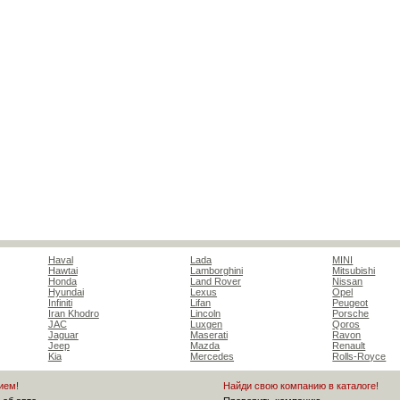
Haval
Lada
MINI
Hawtai
Lamborghini
Mitsubishi
Honda
Land Rover
Nissan
Hyundai
Lexus
Opel
Infiniti
Lifan
Peugeot
Iran Khodro
Lincoln
Porsche
JAC
Luxgen
Qoros
Jaguar
Maserati
Ravon
Jeep
Mazda
Renault
Kia
Mercedes
Rolls-Royce
ием!
Найди свою компанию в каталоге!