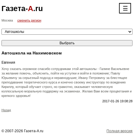
Газета-
А
.ru
☰
Москва
сменить регион
Автошкола на Нахимовском
Евгения
Хочу сказать огромное спасибо сотрудникам этой автошколы - Галине Васильевне
за желание помочь, объяснить, пойти на уступки и войти в положение; Павлу
Юрьевичу за серьезный подход и неравнодушие; Ивану Петровичу за блестящее
преподавание теоретического курса и конечно своему инструктору по вождению
Кириллу, который обучает строго, но грамотно, оказывает человеческую
коллосальную моральную поддержку на экзаменах. Желаю Вам всем процветания и
крепкого здоровья!
2017-01-26 19:08:28
Назад
© 2007-2026 Газета-А.ru
Полная версия