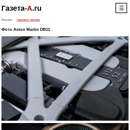
Газета-
А
.ru
☰
Москва
сменить регион
Фото Aston Martin DB11